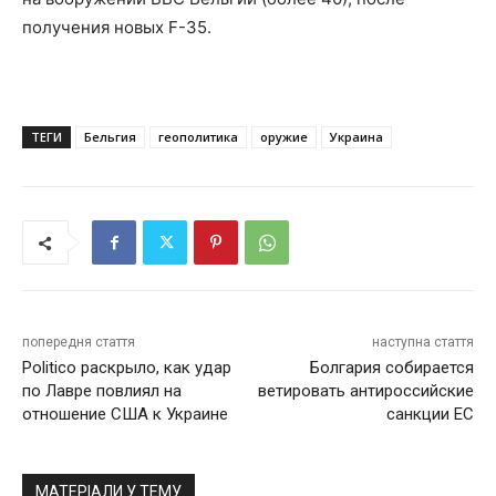
получения новых F-35.
ТЕГИ
Бельгия
геополитика
оружие
Украина
попередня стаття
наступна стаття
Politico раскрыло, как удар
Болгария собирается
по Лавре повлиял на
ветировать антироссийские
отношение США к Украине
санкции ЕС
МАТЕРІАЛИ У ТЕМУ