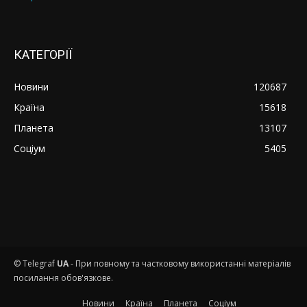
КАТЕГОРІЇ
Новини
120687
Країна
15618
Планета
13107
Соціум
5405
© Telegraf
UA
- При повному та частковому використанні матеріалів
посилання обов'язкове.
Новини
Країна
Планета
Соціум