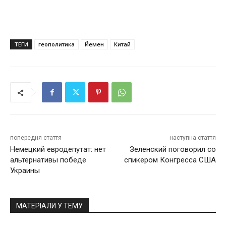
ТЕГИ
геополитика
Йемен
Китай
попередня стаття
наступна стаття
Немецкий евродепутат: нет
Зеленский поговорил со
альтернативы победе
спикером Конгресса США
Украины
МАТЕРІАЛИ У ТЕМУ