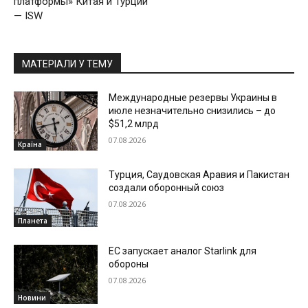
платформы» Китая и Турции
— ISW
МАТЕРІАЛИ У ТЕМУ
Международные резервы Украины в
июле незначительно снизились – до
$51,2 млрд
07.08.2026
Країна
Турция, Саудовская Аравия и Пакистан
создали оборонный союз
07.08.2026
Планета
ЕС запускает аналог Starlink для
обороны
07.08.2026
Новини