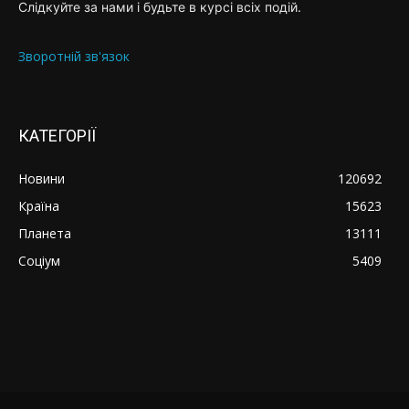
Слідкуйте за нами і будьте в курсі всіх подій.
Зворотній зв'язок
КАТЕГОРІЇ
Новини
120692
Країна
15623
Планета
13111
Соціум
5409