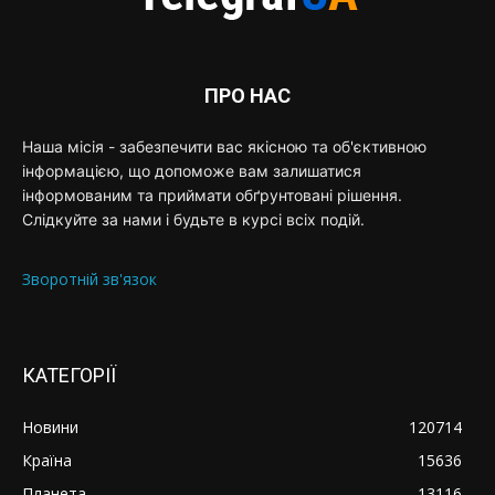
ПРО НАС
Наша місія - забезпечити вас якісною та об'єктивною
інформацією, що допоможе вам залишатися
інформованим та приймати обґрунтовані рішення.
Слідкуйте за нами і будьте в курсі всіх подій.
Зворотній зв'язок
КАТЕГОРІЇ
Новини
120714
Країна
15636
Планета
13116