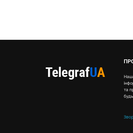
ПР
Наша
інф
та п
будь
Звор