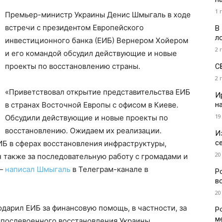
1 
Премьер-министр Украины Денис Шмыгаль в ходе
встречи с президентом Европейского
В
л
инвестиционного банка (ЕИБ) Вернером Хойером
2 
и его командой обсудил действующие и новые
проекты по восстановлению страны.
С
2 
«Приветствовал открытие представительства ЕИБ
И
н
в странах Восточной Европы с офисом в Киеве.
19
Обсудили действующие и новые проекты по
восстановлению. Ожидаем их реализации.
И
с
ИБ в сферах восстановления инфраструктуры,
20
 также за последовательную работу с громадами и
 —
написал Шмыгаль
в Телеграм-канале в
Р
в
20
одарил ЕИБ за финансовую помощь, в частности, за
Р
м
 послевоенного восстановления Украины.