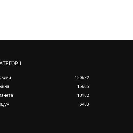
АТЕГОРІЇ
овини
120682
раїна
15605
ланета
13102
оціум
5403