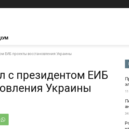
ЦІУМ
ом ЕИБ проекты восстановления Украины
л с президентом ЕИБ
П
новления Украины
э
11
П
а
34
Р
н