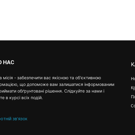
О НАС
К
 місія - забезпечити вас якісною та об'єктивною
Н
ормацією, що допоможе вам залишатися інформованим
К
риймати обґрунтовані рішення. Слідкуйте за нами і
П
те в курсі всіх подій.
С
отній зв'язок