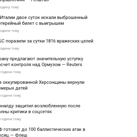
годину тому
 Италии двое суток искали выброшенный
отерейный билет с выигрышем
години тому
БС поразили за сутки 1816 вражеских целей
години тому
рану предлагают значительную уступку
асчет контроля над Ормузом — Reuters
 години тому
з оккупированной Херсонщины вернули
емерых детей
 години тому
оналду защитил возлюбленную после
олны критики в соцсетях
 години тому
Ф готовит до 100 баллистических атак в
есяц — Флеш