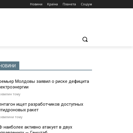
Новини
Країна
Планета
Соціум
НОВИНИ
ремьер Молдовы заявил о риске дефицита
лектроэнергии
 хвилин тому
ентагон ищет разработчиков доступных
нтидроновых ракет
 хвилини тому
Ф наиболее активно атакует в двух
аправлениях — Генштаб