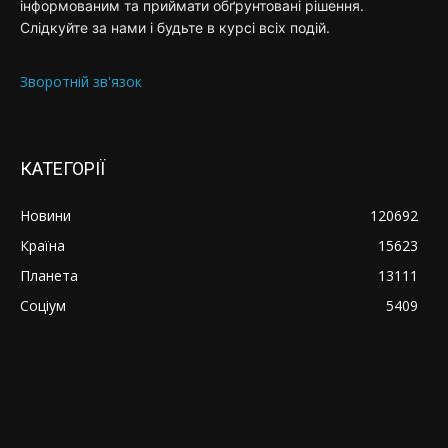
інформованим та приймати обґрунтовані рішення.
Слідкуйте за нами і будьте в курсі всіх подій.
Зворотній зв'язок
КАТЕГОРІЇ
Новини
120692
Країна
15623
Планета
13111
Соціум
5409