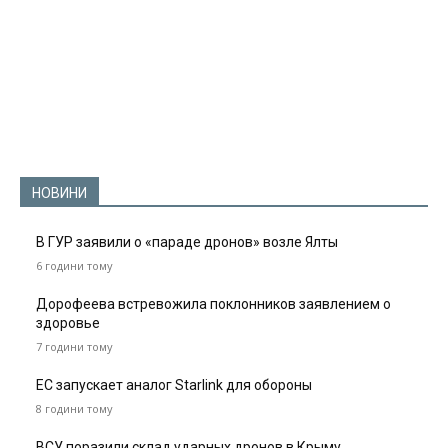
НОВИНИ
В ГУР заявили о «параде дронов» возле Ялты
6 години тому
Дорофеева встревожила поклонников заявлением о
здоровье
7 години тому
ЕС запускает аналог Starlink для обороны
8 години тому
ВСУ поразили склад ударных дронов в Крыму