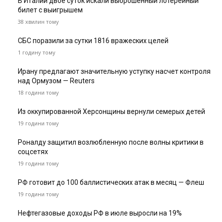
В Италии двое суток искали выброшенный лотерейный
билет с выигрышем
38 хвилин тому
СБС поразили за сутки 1816 вражеских целей
1 годину тому
Ирану предлагают значительную уступку насчет контроля
над Ормузом — Reuters
18 години тому
Из оккупированной Херсонщины вернули семерых детей
19 години тому
Роналду защитил возлюбленную после волны критики в
соцсетях
19 години тому
РФ готовит до 100 баллистических атак в месяц — Флеш
19 години тому
Нефтегазовые доходы РФ в июле выросли на 19%