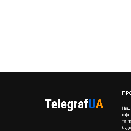
ПР
Наша
інф
та п
будь