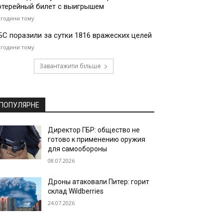
отерейный билет с выигрышем
 години тому
БС поразили за сутки 1816 вражеских целей
 години тому
Завантажити більше
ПОПУЛЯРНЕ
Директор ГБР: общество не
готово к применению оружия
для самообороны
08.07.2026
Дроны атаковали Питер: горит
склад Wildberries
24.07.2026