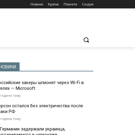
Новини
Країна
Планета
Соціум
НОВИНИ
оссийские хакеры шпионят через Wi-Fi в
телях — Microsoft
 години тому
ерсон остался без электричества после
таки РФ
 години тому
 Германии задержали украинца,
одозреваемого в шпионаже