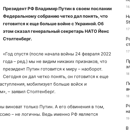
16
Президент РФ Владимир Путин в своем послании
Федеральному собранию четко дал понять, что
H
St
готовится к еще больше войне с Украиной. Об
17
этом сказал генеральный секретарь НАТО Йенс
Столтенберг.
Р
с
17
«Год спустя (после начала войны 24 февраля 2022
П
года – ред.) мы не видим никаких признаков, что
э
президент Путин готовится к миру – наоборот.
18
Сегодня он дал четко понять, он готовится к еще
П
аступления, мобилизует больше войск и
а
м», – заявил Столтенберг.
18
Р
ны виноват только Путин. А его обвинения в том,
н
ссию – не логичны. Ведь именно РФ является
19
В