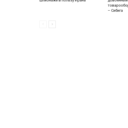
шпионаже в пользу Ирана
довоенный
товарообо
– Сибига