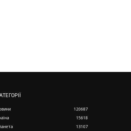
АТЕГОРІЇ
овини
120687
раїна
15618
ланета
13107