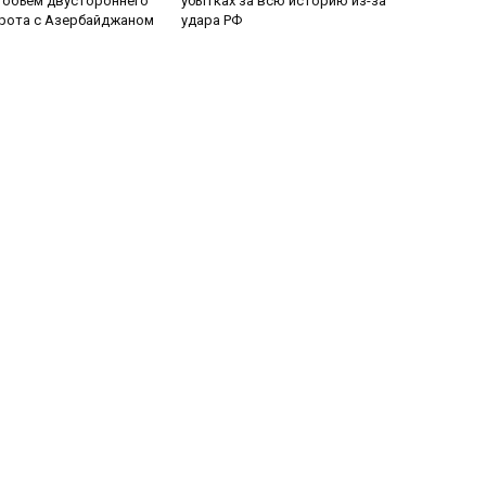
 объем двустороннего
убытках за всю историю из-за
рота с Азербайджаном
удара РФ