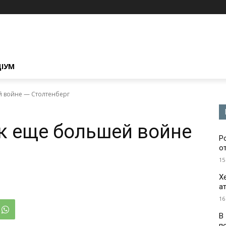
ЦІУМ
й войне — Столтенберг
 к еще большей войне
Р
о
15
Х
а
16
В
п