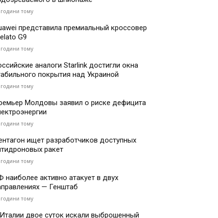
 години тому
uawei представила премиальный кроссовер
elato G9
 години тому
оссийские аналоги Starlink достигли окна
табильного покрытия над Украиной
 години тому
ремьер Молдовы заявил о риске дефицита
лектроэнергии
 години тому
ентагон ищет разработчиков доступных
нтидроновых ракет
 години тому
Ф наиболее активно атакует в двух
аправлениях — Генштаб
 години тому
 Италии двое суток искали выброшенный