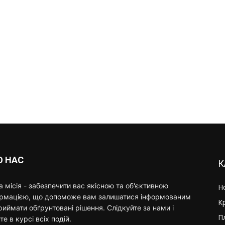
О НАС
К
 місія - забезпечити вас якісною та об'єктивною
Н
ормацією, що допоможе вам залишатися інформованим
К
риймати обґрунтовані рішення. Слідкуйте за нами і
П
те в курсі всіх подій.