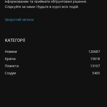
інформованим та приймати обґрунтовані рішення.
Слідкуйте за нами і будьте в курсі всіх подій.
Зворотній зв'язок
КАТЕГОРІЇ
Новини
120687
Країна
15618
Планета
13107
Соціум
5405