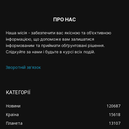
ПРО НАС
Наша місія - забезпечити вас якісною та об'єктивною
інформацією, що допоможе вам залишатися
інформованим та приймати обґрунтовані рішення.
Слідкуйте за нами і будьте в курсі всіх подій.
Зворотній зв'язок
КАТЕГОРІЇ
Новини
120687
Країна
15618
Планета
13107