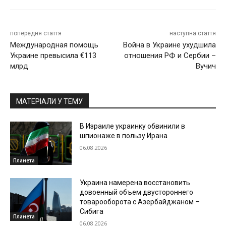
попередня стаття
наступна стаття
Международная помощь
Война в Украине ухудшила
Украине превысила €113
отношения РФ и Сербии –
млрд
Вучич
МАТЕРІАЛИ У ТЕМУ
В Израиле украинку обвинили в
шпионаже в пользу Ирана
06.08.2026
Планета
Украина намерена восстановить
довоенный объем двустороннего
товарооборота с Азербайджаном –
Сибига
Планета
06.08.2026