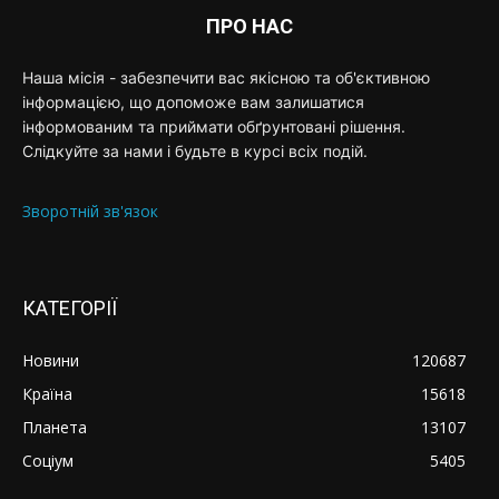
ПРО НАС
Наша місія - забезпечити вас якісною та об'єктивною
інформацією, що допоможе вам залишатися
інформованим та приймати обґрунтовані рішення.
Слідкуйте за нами і будьте в курсі всіх подій.
Зворотній зв'язок
КАТЕГОРІЇ
Новини
120687
Країна
15618
Планета
13107
Соціум
5405