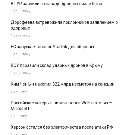
В ГУР заявили о «параде дронов» возле Ялты
1 день тому
Дорофеева встревожила поклонников заявлением о
здоровье
1 день тому
ЕС запускает аналог Starlink для обороны
1 день тому
ВСУ поразили склад ударных дронов в Крыму
1 день тому
Ким Чен Ын накопил $22 млрд несмотря на санкции
2 дні тому
Российские хакеры шпионят через Wi-Fi в отелях —
Microsoft
2 дні тому
Херсон остался без электричества после атаки РФ
2 дні тому