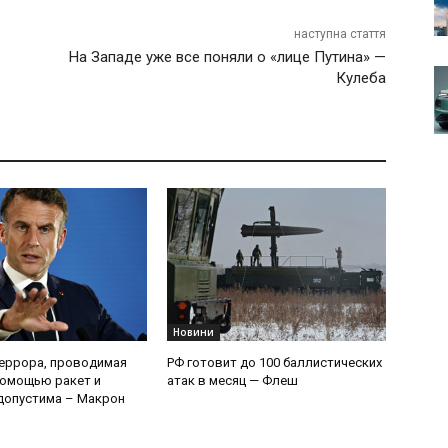
наступна стаття
На Западе уже все поняли о «лице Путина» —
Кулеба
Новини
еррора, проводимая
РФ готовит до 100 баллистических
помощью ракет и
атак в месяц — Флеш
допустима – Макрон