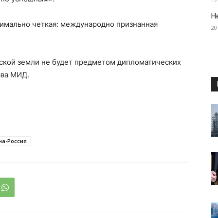
Н
симально четкая: международно признанная
20
нской земли не будет предметом дипломатических
ава МИД.
на-Россия