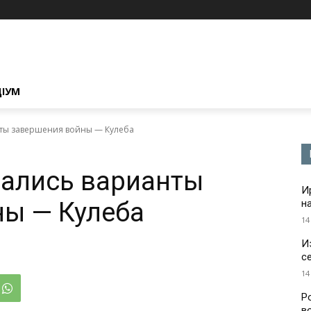
ЦІУМ
ты завершения войны — Кулеба
дались варианты
И
ны — Кулеба
н
14
И
с
14
Р
в