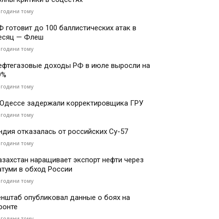
 години тому
Ф готовит до 100 баллистических атак в
есяц — Флеш
 години тому
ефтегазовые доходы РФ в июле выросли на
9%
 години тому
 Одессе задержали корректировщика ГРУ
 години тому
ндия отказалась от российских Су-57
 години тому
азахстан наращивает экспорт нефти через
атуми в обход России
 години тому
енштаб опубликовал данные о боях на
ронте
 години тому