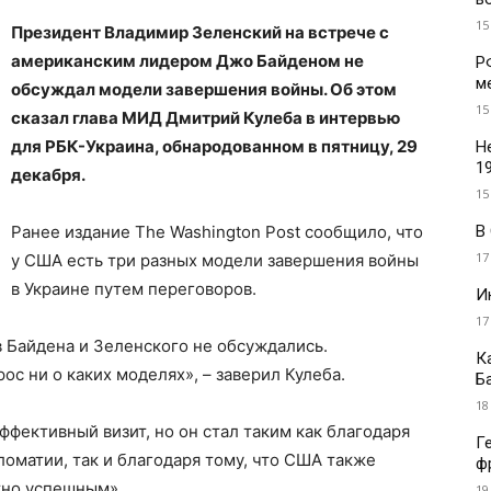
15
Президент Владимир Зеленский на встрече с
американским лидером Джо Байденом не
Р
м
обсуждал модели завершения войны. Об этом
15
сказал глава МИД Дмитрий Кулеба в интервью
для РБК-Украина, обнародованном в пятницу, 29
Н
1
декабря.
15
В
Ранее издание The Washington Post сообщило, что
17
у США есть три разных модели завершения войны
в Украине путем переговоров.
И
17
 Байдена и Зеленского не обсуждались.
К
с ни о каких моделях», – заверил Кулеба.
Б
18
ффективный визит, но он стал таким как благодаря
Г
ломатии, так и благодаря тому, что США также
ф
нтно успешным».
19