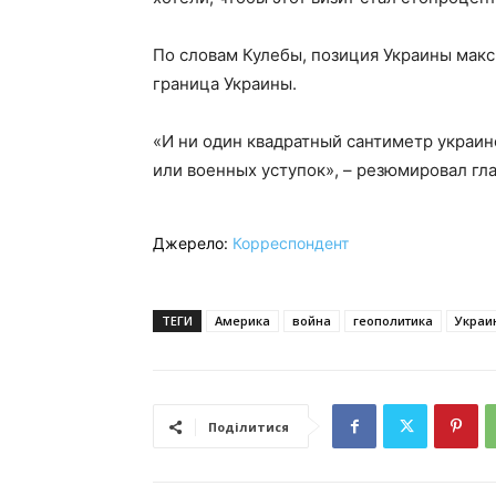
По словам Кулебы, позиция Украины мак
граница Украины.
«И ни один квадратный сантиметр украи
или военных уступок», – резюмировал гл
Джерело:
Корреспондент
ТЕГИ
Америка
война
геополитика
Украи
Поділитися