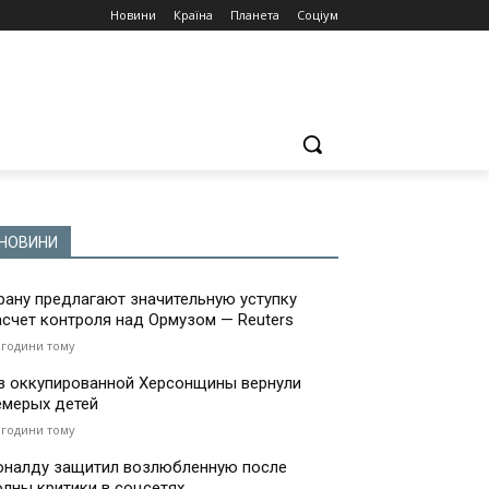
Новини
Країна
Планета
Соціум
НОВИНИ
рану предлагают значительную уступку
асчет контроля над Ормузом — Reuters
 години тому
з оккупированной Херсонщины вернули
емерых детей
 години тому
оналду защитил возлюбленную после
олны критики в соцсетях