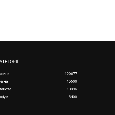
АТЕГОРІЇ
овини
120677
раїна
15600
ланета
13096
оціум
5400