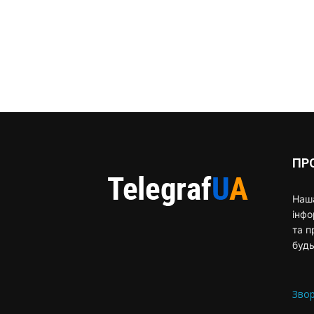
ПР
Наша
інф
та п
будь
Звор