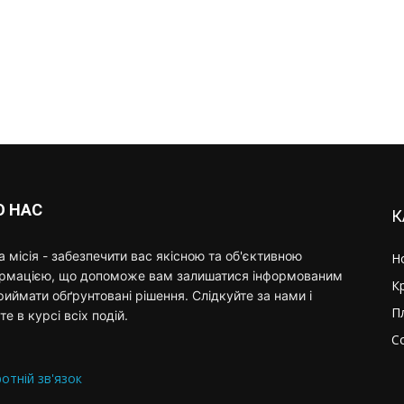
О НАС
К
 місія - забезпечити вас якісною та об'єктивною
Н
ормацією, що допоможе вам залишатися інформованим
К
риймати обґрунтовані рішення. Слідкуйте за нами і
П
те в курсі всіх подій.
С
отній зв'язок