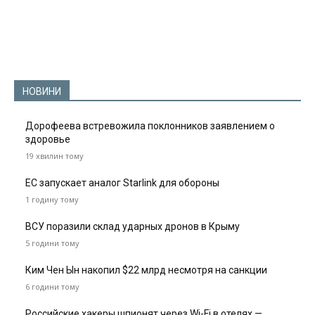
НОВИНИ
Дорофеева встревожила поклонников заявлением о
здоровье
19 хвилин тому
ЕС запускает аналог Starlink для обороны
1 годину тому
ВСУ поразили склад ударных дронов в Крыму
5 години тому
Ким Чен Ын накопил $22 млрд несмотря на санкции
6 години тому
Российские хакеры шпионят через Wi-Fi в отелях —