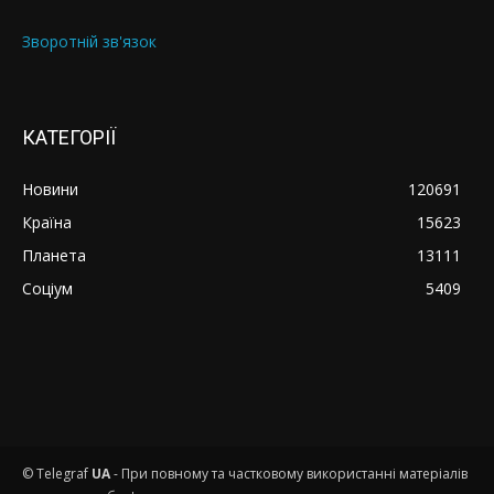
Зворотній зв'язок
КАТЕГОРІЇ
Новини
120691
Країна
15623
Планета
13111
Соціум
5409
© Telegraf
UA
- При повному та частковому використанні матеріалів