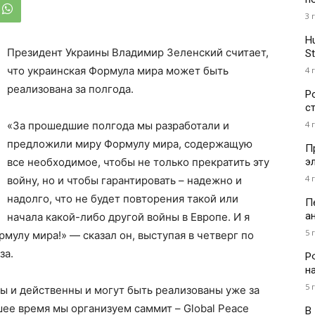
3 
H
Президент Украины Владимир Зеленский считает,
St
что украинская Формула мира может быть
4 
реализована за полгода.
Р
с
4 
«За прошедшие полгода мы разработали и
предложили миру Формулу мира, содержащую
П
э
все необходимое, чтобы не только прекратить эту
4 
войну, но и чтобы гарантировать – надежно и
надолго, что не будет повторения такой или
П
а
начала какой-либо другой войны в Европе. И я
5 
мулу мира!» — сказал он, выступая в четверг по
за.
Р
н
5 
ны и действенны и могут быть реализованы уже за
ее время мы организуем саммит – Global Peace
В