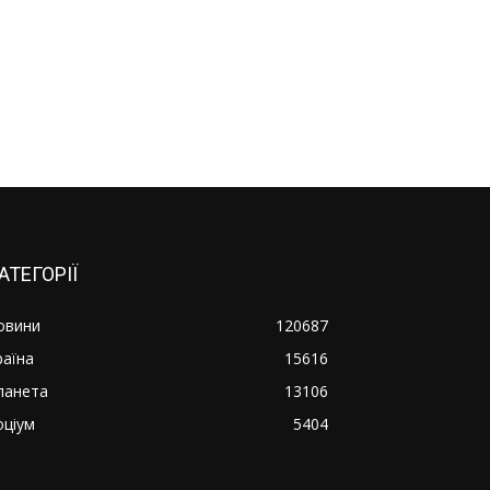
АТЕГОРІЇ
овини
120687
раїна
15616
ланета
13106
оціум
5404