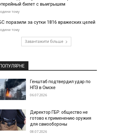
отерейный билет с выигрышем
години тому
БС поразили за сутки 1816 вражеских целей
години тому
Завантажити більше
ПОПУЛЯРНЕ
Генштаб подтвердил удар по
НПЗ в Омске
06.07.2026
Директор ГБР: общество не
готово к применению оружия
для самообороны
08.07.2026