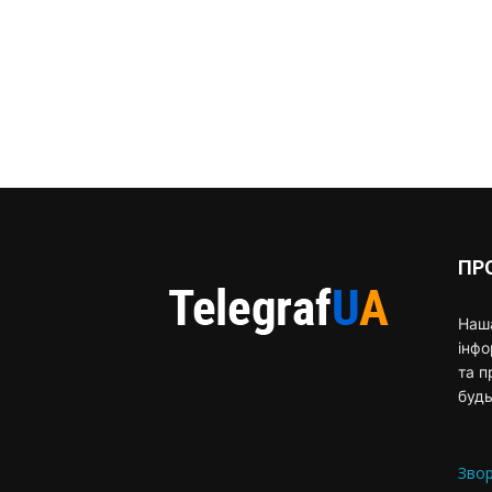
ПР
Наша
інф
та п
будь
Звор