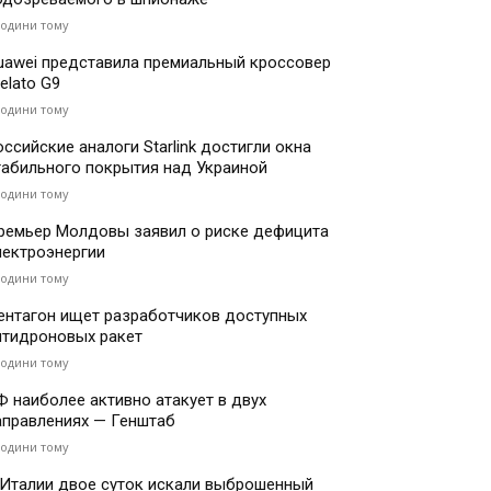
години тому
uawei представила премиальный кроссовер
elato G9
години тому
оссийские аналоги Starlink достигли окна
табильного покрытия над Украиной
години тому
ремьер Молдовы заявил о риске дефицита
лектроэнергии
години тому
ентагон ищет разработчиков доступных
нтидроновых ракет
години тому
Ф наиболее активно атакует в двух
аправлениях — Генштаб
години тому
 Италии двое суток искали выброшенный