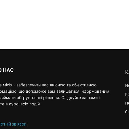
О НАС
К
 місія - забезпечити вас якісною та об'єктивною
Н
ормацією, що допоможе вам залишатися інформованим
К
риймати обґрунтовані рішення. Слідкуйте за нами і
П
те в курсі всіх подій.
С
отній зв'язок