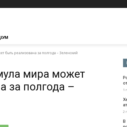
ЦІУМ
т быть реализована за полгода – Зеленский
мула мира может
Р
а за полгода –
о
1 
Х
а
2 
В
п