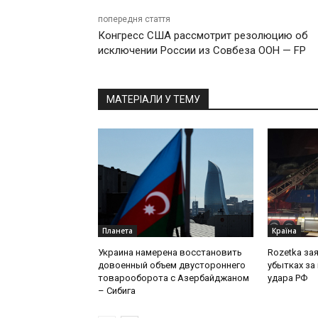
попередня стаття
Конгресс США рассмотрит резолюцию об
исключении России из Совбеза ООН — FP
МАТЕРІАЛИ У ТЕМУ
Планета
Країна
Украина намерена восстановить
Rozetka за
довоенный объем двустороннего
убытках за
товарооборота с Азербайджаном
удара РФ
– Сибига