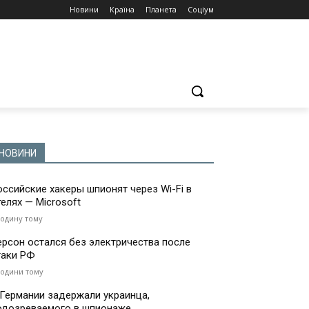
Новини
Країна
Планета
Соціум
НОВИНИ
оссийские хакеры шпионят через Wi-Fi в
телях — Microsoft
годину тому
ерсон остался без электричества после
таки РФ
години тому
 Германии задержали украинца,
одозреваемого в шпионаже