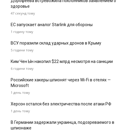
Дорофеева встревожила поклонников заявлением о
здоровье
47 секунд тому
ЕС запускает аналог Starlink для обороны
1 годину тому
ВСУ поразили склад ударных дронов в Крыму
5 години тому
Ким Чен Ын накопил $22 млрд несмотря на санкции
6 години тому
Российские хакеры шпионят через Wi-Fi в отелях —
Microsoft
1 день тому
Херсон остался без электричества после атаки РФ
1 день тому
В Германии задержали украинца, подозреваемого в
шпионаже