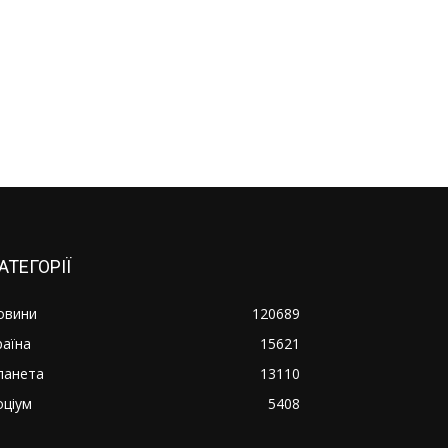
АТЕГОРІЇ
овини
120689
раїна
15621
ланета
13110
оціум
5408