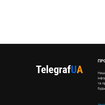
ПР
Наша
інф
та п
будь
Звор