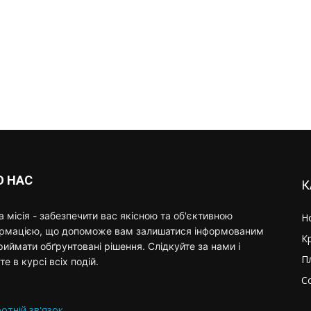
О НАС
К
 місія - забезпечити вас якісною та об'єктивною
Н
ормацією, що допоможе вам залишатися інформованим
К
риймати обґрунтовані рішення. Слідкуйте за нами і
П
те в курсі всіх подій.
С
отній зв'язок