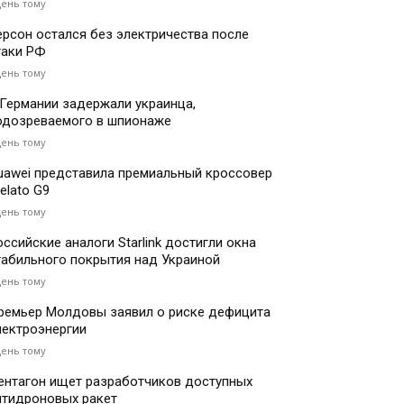
день тому
ерсон остался без электричества после
таки РФ
день тому
 Германии задержали украинца,
одозреваемого в шпионаже
день тому
uawei представила премиальный кроссовер
elato G9
день тому
оссийские аналоги Starlink достигли окна
табильного покрытия над Украиной
день тому
ремьер Молдовы заявил о риске дефицита
лектроэнергии
день тому
ентагон ищет разработчиков доступных
нтидроновых ракет