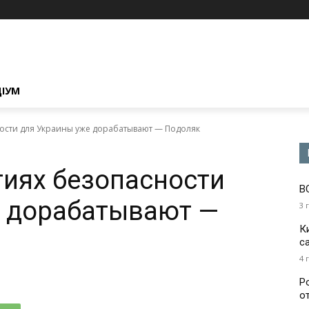
ЦІУМ
ности для Украины уже дорабатывают — Подоляк
тиях безопасности
В
е дорабатывают —
3 
К
с
4 
Р
о