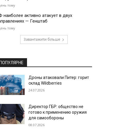
день тому
Ф наиболее активно атакует в двух
аправлениях — Генштаб
день тому
Завантажити більше
ПОПУЛЯРНЕ
Дроны атаковали Питер: горит
склад Wildberries
24.07.2026
Директор ГБР: общество не
готово к применению оружия
для самообороны
08.07.2026