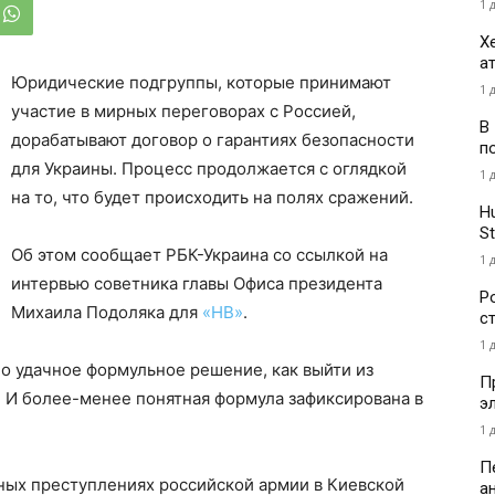
1 
Х
а
Юридические подгруппы, которые принимают
1 
участие в мирных переговорах с Россией,
В
дорабатывают договор о гарантиях безопасности
п
для Украины. Процесс продолжается с оглядкой
1 
на то, что будет происходить на полях сражений.
H
St
Об этом сообщает РБК-Украина со ссылкой на
1 
интервью советника главы Офиса президента
Р
Михаила Подоляка для
«НВ»
.
с
1 
ло удачное формульное решение, как выйти из
П
. И более-менее понятная формула зафиксирована в
э
1 
П
енных преступлениях российской армии в Киевской
а