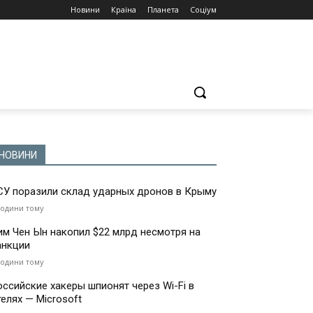
Новини
Країна
Планета
Соціум
НОВИНИ
СУ поразили склад ударных дронов в Крыму
години тому
им Чен Ын накопил $22 млрд несмотря на
анкции
години тому
оссийские хакеры шпионят через Wi-Fi в
телях — Microsoft