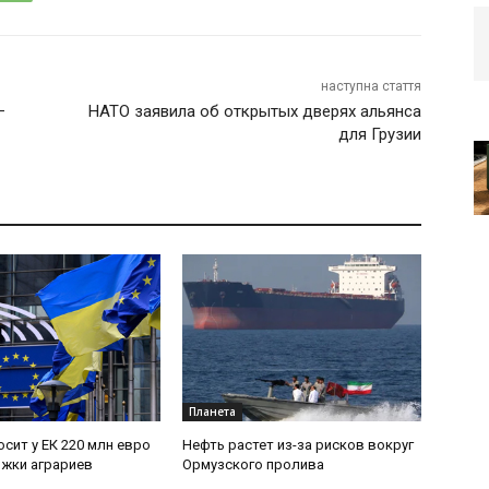
наступна стаття
—
НАТО заявила об открытых дверях альянса
для Грузии
Планета
осит у ЕК 220 млн евро
Нефть растет из-за рисков вокруг
жки аграриев
Ормузского пролива