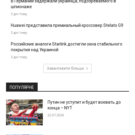
В Германии задержали украинца, подозреваемого в
шпионаже
3 дні тому
Huawei представила премиальный кроссовер Stelato G9
3 дні тому
Российские аналоги Starlink достигли окна стабильного
покрытия над Украиной
3 дні тому
Завантажити більше
ПОПУЛЯРНЕ
Путин не уступит и будет воевать до
конца – NYT
22.07.2026