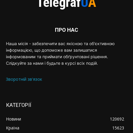
ПРО НАС
Наша місія - забезпечити вас якісною та об'єктивною
інформацією, що допоможе вам залишатися
інформованим та приймати обґрунтовані рішення.
Слідкуйте за нами і будьте в курсі всіх подій.
Зворотній зв'язок
КАТЕГОРІЇ
Новини
120692
Країна
15623