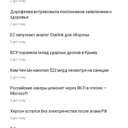
2 дні тому
Дорофеева встревожила поклонников заявлением о
здоровье
2 дні тому
ЕС запускает аналог Starlink для обороны
2 дні тому
ВСУ поразили склад ударных дронов в Крыму
2 дні тому
Ким Чен Ын накопил $22 млрд несмотря на санкции
2 дні тому
Российские хакеры шпионят через Wi-Fi в отелях —
Microsoft
3 дні тому
Херсон остался без электричества после атаки РФ
3 дні тому