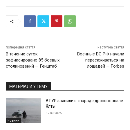
попередня стаття
наступна стаття
В течение суток
Военные ВС РФ начали
зафиксировано 85 боевых
пересаживаться на
столкновений — Генштаб
лошадей — Forbes
МАТЕРІАЛИ У ТЕМУ
В ГУР заявили о «параде дронов» возле
Ялты
07.08.2026
Новини