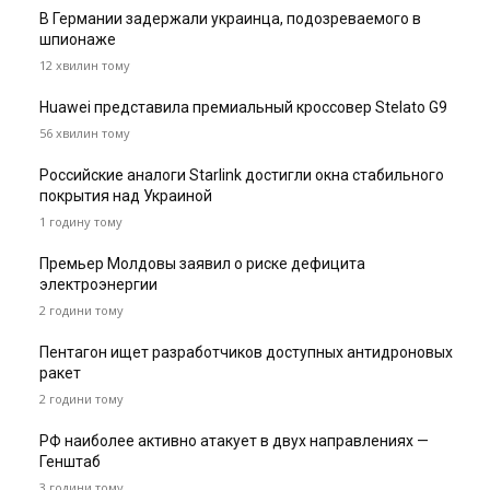
В Германии задержали украинца, подозреваемого в
шпионаже
12 хвилин тому
Huawei представила премиальный кроссовер Stelato G9
56 хвилин тому
Российские аналоги Starlink достигли окна стабильного
покрытия над Украиной
1 годину тому
Премьер Молдовы заявил о риске дефицита
электроэнергии
2 години тому
Пентагон ищет разработчиков доступных антидроновых
ракет
2 години тому
РФ наиболее активно атакует в двух направлениях —
Генштаб
3 години тому