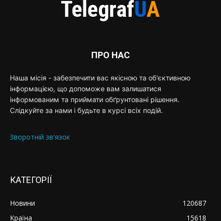
ПРО НАС
Наша місія - забезпечити вас якісною та об'єктивною
інформацією, що допоможе вам залишатися
інформованим та приймати обґрунтовані рішення.
Слідкуйте за нами і будьте в курсі всіх подій.
Зворотній зв'язок
КАТЕГОРІЇ
Новини
120687
Країна
15618