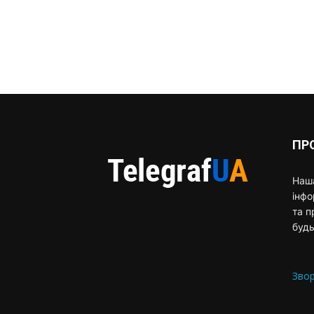
ПР
Наша
інф
та п
будь
Звор