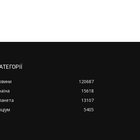
АТЕГОРІЇ
овини
120687
раїна
15618
ланета
13107
оціум
5405