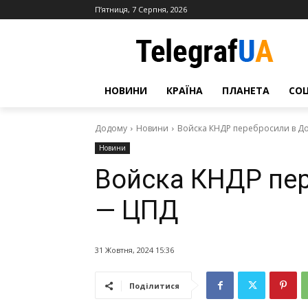
П’ятниця, 7 Серпня, 2026
НОВИНИ
КРАЇНА
ПЛАНЕТА
СО
Додому
Новини
Войска КНДР перебросили в Д
Новини
Войска КНДР пе
— ЦПД
31 Жовтня, 2024 15:36
Поділитися