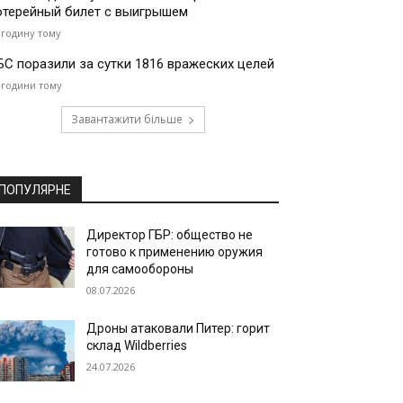
отерейный билет с выигрышем
 годину тому
БС поразили за сутки 1816 вражеских целей
 години тому
Завантажити більше
ПОПУЛЯРНЕ
Директор ГБР: общество не
готово к применению оружия
для самообороны
08.07.2026
Дроны атаковали Питер: горит
склад Wildberries
24.07.2026