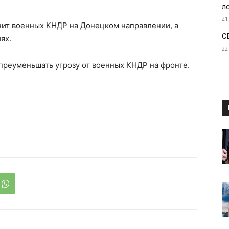
л
21
нит военных КНДР на Донецком направлении, а
С
ях.
22
преуменьшать угрозу от военных КНДР на фронте.