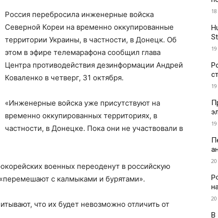
18
Россия перебросила инженерные войска
Северной Кореи на временно оккупированные
H
St
территории Украины, в частности, в Донецк. Об
19
этом в эфире телемарафона сообщил глава
Центра противодействия дезинформации Андрей
Р
с
Коваленко в четверг, 31 октября.
19
П
«Инженерные войска уже присутствуют на
э
временно оккупированных территориях, в
19
частности, в Донецке. Пока они не участвовали в
П
а
20
ерокорейских военных переоденут в российскую
Р
 «перемешают с калмыками и бурятами».
н
20
итывают, что их будет невозможно отличить от
В