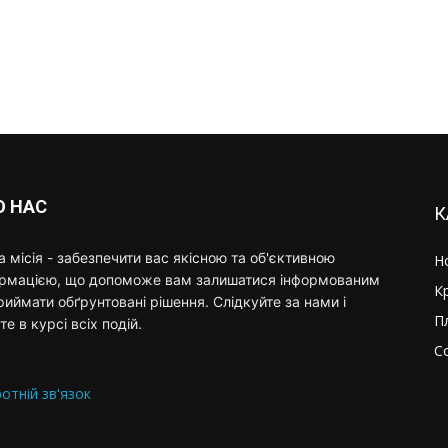
О НАС
К
 місія - забезпечити вас якісною та об'єктивною
Н
ормацією, що допоможе вам залишатися інформованим
К
риймати обґрунтовані рішення. Слідкуйте за нами і
П
те в курсі всіх подій.
С
отній зв'язок