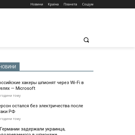
Новини
Країна
Планета
Соціум
НОВИНИ
оссийские хакеры шпионят через Wi-Fi в
телях — Microsoft
 години тому
ерсон остался без электричества после
таки РФ
 години тому
 Германии задержали украинца,
одозреваемого в шпионаже