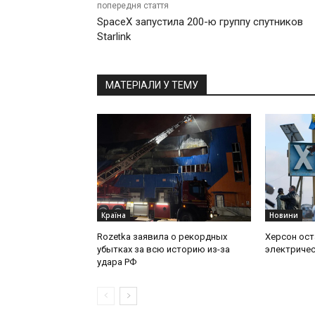
попередня стаття
SpaceX запустила 200-ю группу спутников
Starlink
МАТЕРІАЛИ У ТЕМУ
Країна
Новини
Rozetka заявила о рекордных
Херсон ост
убытках за всю историю из-за
электричес
удара РФ