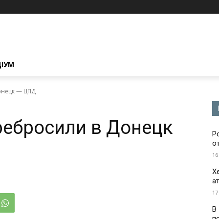
ЦІУМ
онецк — ЦПД
ребросили в Донецк
Р
о
16
Х
а
17
В
п