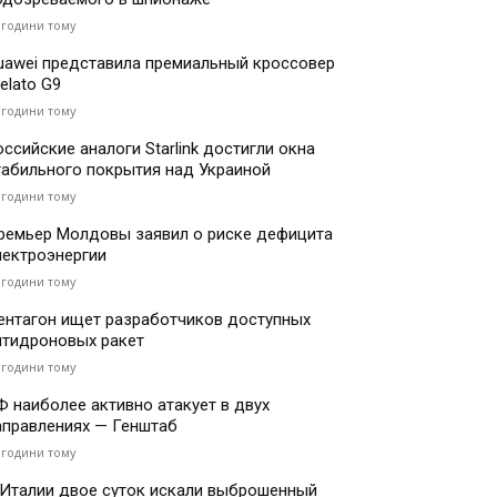
 години тому
uawei представила премиальный кроссовер
elato G9
 години тому
оссийские аналоги Starlink достигли окна
табильного покрытия над Украиной
 години тому
ремьер Молдовы заявил о риске дефицита
лектроэнергии
 години тому
ентагон ищет разработчиков доступных
нтидроновых ракет
 години тому
Ф наиболее активно атакует в двух
аправлениях — Генштаб
 години тому
 Италии двое суток искали выброшенный