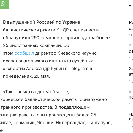
В
12
В выпущенной Россией по Украине
К
с
баллистической ракете КНДР специалисты
13
обнаружили 290 компонент производства более
25 иностранных компаний. Об
Р
о
этом
сообщил
директор Киевского научно-
1 
исследовательского института судебных
экспертиз Александр Рувин в Telegram в
Х
а
понедельник, 20 мая.
1 
В
«Так, только в одном объекте,
п
корейской баллистической ракеты, обнаружено
1 
странного производства. В подавляющем
H
игацию ракеты, они произведены более 25
St
итае, Германии, Японии, Нидерландах, Сингапуре,
1 
он.