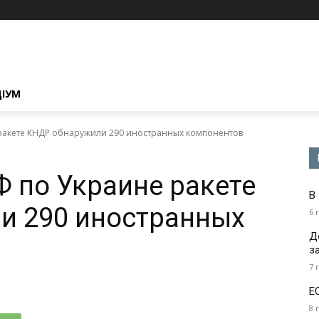
ЦІУМ
ракете КНДР обнаружили 290 иностранных компонентов
 по Украине ракете
В
и 290 иностранных
6 
Д
з
7 
Е
8 