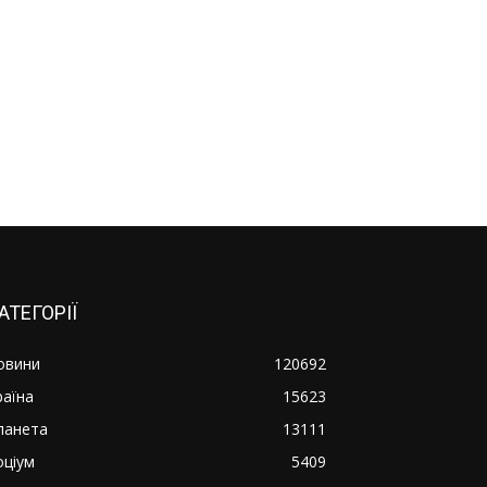
АТЕГОРІЇ
овини
120692
раїна
15623
ланета
13111
оціум
5409