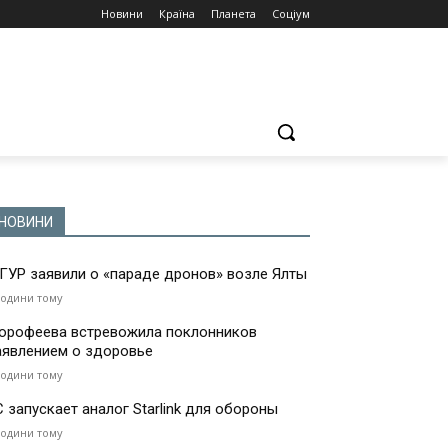
Новини
Країна
Планета
Соціум
НОВИНИ
 ГУР заявили о «параде дронов» возле Ялты
години тому
орофеева встревожила поклонников
аявлением о здоровье
години тому
С запускает аналог Starlink для обороны
години тому