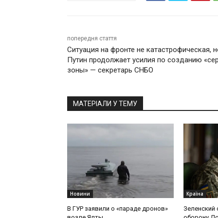
попередня стаття
Ситуация на фронте не катастрофическая, н
Путин продолжает усилия по созданию «се
зоны» — секретарь СНБО
МАТЕРІАЛИ У ТЕМУ
Новини
Країна
В ГУР заявили о «параде дронов»
Зеленский 
возле Ялты
оборону Д