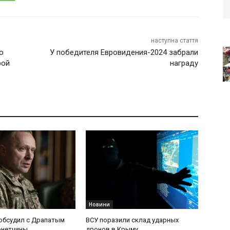
наступна стаття
о
У победителя Евровидения-2024 забрали
рой
награду
Новини
обсудил с Драпатым
ВСУ поразили склад ударных
онетчины
дронов в Крыму