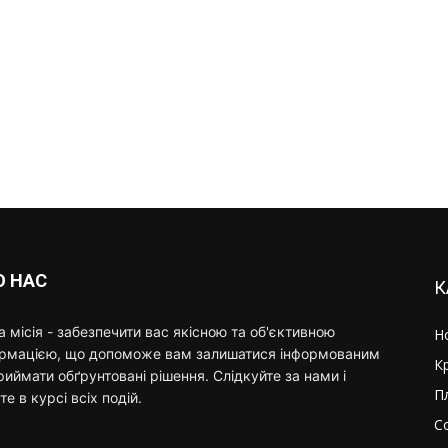
О НАС
К
 місія - забезпечити вас якісною та об'єктивною
Н
ормацією, що допоможе вам залишатися інформованим
К
риймати обґрунтовані рішення. Слідкуйте за нами і
П
те в курсі всіх подій.
С