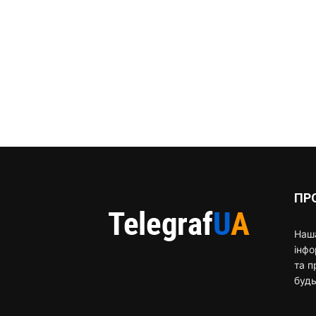
ПР
Наша
інф
та п
будь