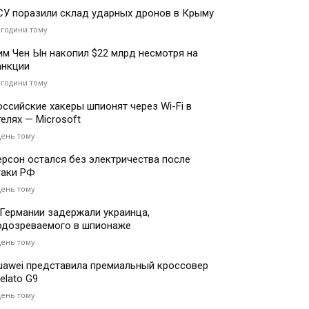
СУ поразили склад ударных дронов в Крыму
 години тому
им Чен Ын накопил $22 млрд несмотря на
анкции
 години тому
оссийские хакеры шпионят через Wi-Fi в
телях — Microsoft
день тому
ерсон остался без электричества после
таки РФ
день тому
 Германии задержали украинца,
одозреваемого в шпионаже
день тому
uawei представила премиальный кроссовер
elato G9
день тому