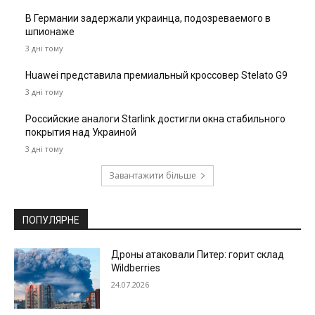
В Германии задержали украинца, подозреваемого в
шпионаже
3 дні тому
Huawei представила премиальный кроссовер Stelato G9
3 дні тому
Российские аналоги Starlink достигли окна стабильного
покрытия над Украиной
3 дні тому
Завантажити більше
ПОПУЛЯРНЕ
Дроны атаковали Питер: горит склад
Wildberries
24.07.2026