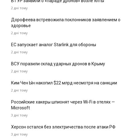
В ГУР заявили о «параде дронов» возле Ялты
2 дні тому
Дорофеева встревожила поклонников заявлением о
здоровье
2 дні тому
ЕС запускает аналог Starlink для обороны
2 дні тому
ВСУ поразили склад ударных дронов в Крыму
2 дні тому
Ким Чен Ын накопил $22 млрд несмотря на санкции
2 дні тому
Российские хакеры шпионят через Wi-Fi в отелях —
Microsoft
3 дні тому
Херсон остался без электричества после атаки РФ
3 дні тому