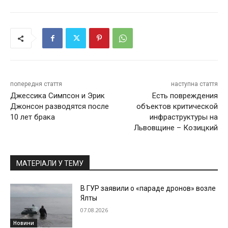
попередня стаття
наступна стаття
Джессика Симпсон и Эрик
Есть повреждения
Джонсон разводятся после
объектов критической
10 лет брака
инфраструктуры на
Львовщине – Козицкий
МАТЕРІАЛИ У ТЕМУ
В ГУР заявили о «параде дронов» возле
Ялты
07.08.2026
Новини