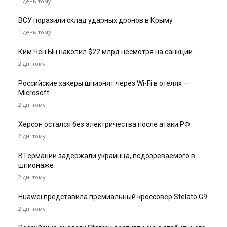
1 день тому
ВСУ поразили склад ударных дронов в Крыму
1 день тому
Ким Чен Ын накопил $22 млрд несмотря на санкции
2 дні тому
Российские хакеры шпионят через Wi-Fi в отелях —
Microsoft
2 дні тому
Херсон остался без электричества после атаки РФ
2 дні тому
В Германии задержали украинца, подозреваемого в
шпионаже
2 дні тому
Huawei представила премиальный кроссовер Stelato G9
2 дні тому