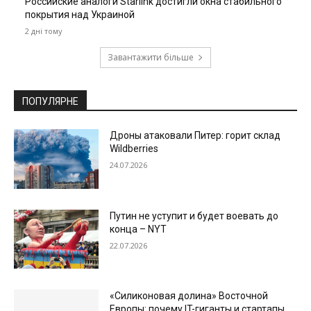
Российские аналоги Starlink достигли окна стабильного
покрытия над Украиной
2 дні тому
Завантажити більше
ПОПУЛЯРНЕ
Дроны атаковали Питер: горит склад
Wildberries
24.07.2026
Путин не уступит и будет воевать до
конца – NYT
22.07.2026
«Силиконовая долина» Восточной
Европы: почему IT-гиганты и стартапы