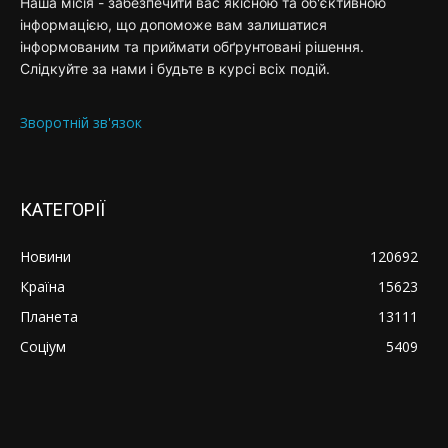
Наша місія - забезпечити вас якісною та об'єктивною
інформацією, що допоможе вам залишатися
інформованим та приймати обґрунтовані рішення.
Слідкуйте за нами і будьте в курсі всіх подій.
Зворотній зв'язок
КАТЕГОРІЇ
Новини
120692
Країна
15623
Планета
13111
Соціум
5409