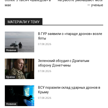
более 5 тысяч «шахедов» в
на работе уменьшают мозг
мае
— ученые
МАТЕРІАЛИ У ТЕМУ
В ГУР заявили о «параде дронов» возле
Ялты
07.08.2026
Новини
Зеленский обсудил с Драпатым
оборону Донетчины
07.08.2026
Країна
ВСУ поразили склад ударных дронов в
Крыму
07.08.2026
Новини