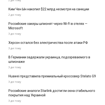
2 дні тому
Ким Чен Ын накопил $22 млрд несмотря на санкции
2 дні тому
Российские хакеры шпионят через Wi-Fi в отелях —
Microsoft
3 дні тому
Херсон остался без электричества после атаки РФ
3 дні тому
В Германии задержали украинца, подозреваемого в
шпионаже
3 дні тому
Huawei представила премиальный кроссовер Stelato G9
3 дні тому
Российские аналоги Starlink достигли окна стабильного
покрытия над Украиной
3 дні тому