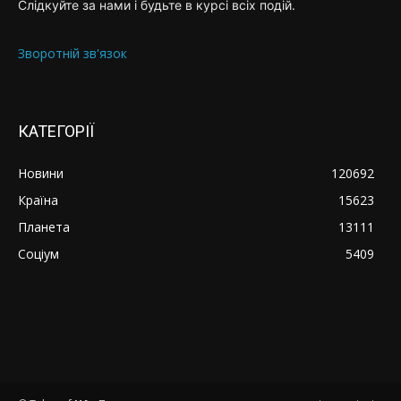
Слідкуйте за нами і будьте в курсі всіх подій.
Зворотній зв'язок
КАТЕГОРІЇ
Новини
120692
Країна
15623
Планета
13111
Соціум
5409