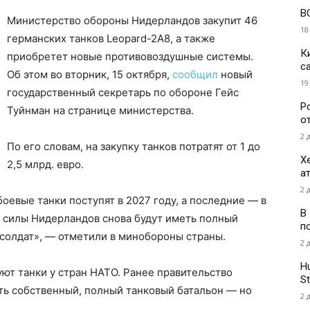
В
Министерство обороны Нидерландов закупит 46
18
германских танков Leopard-2A8, а также
К
приобретет новые противовоздушные системы.
с
Об этом во вторник, 15 октября,
сообщил
новый
19
государственный секретарь по обороне Гейс
Р
Туйнман на странице министерства.
о
2 
По его словам, на закупку танков потратят от 1 до
Х
2,5 млрд. евро.
а
2 
оевые танки поступят в 2027 году, а последние — в
В
е силы Нидерландов снова будут иметь полный
п
 солдат», — отметили в минобороны страны.
2 
H
ют танки у стран НАТО. Ранее правительство
St
ать собственный, полный танковый батальон — но
2 