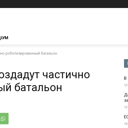
ЦІУМ
ично роботизированный батальон
оздадут частично
В
ый батальон
13
Д
з
13
Е
14