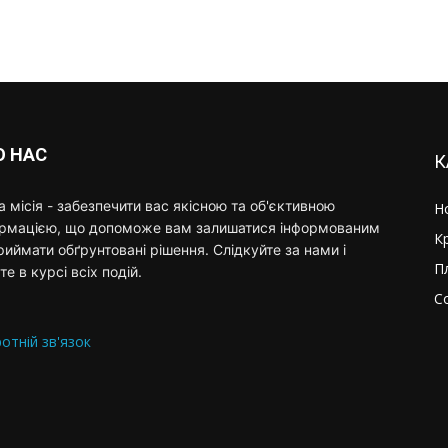
О НАС
К
 місія - забезпечити вас якісною та об'єктивною
Н
ормацією, що допоможе вам залишатися інформованим
К
риймати обґрунтовані рішення. Слідкуйте за нами і
П
те в курсі всіх подій.
С
отній зв'язок