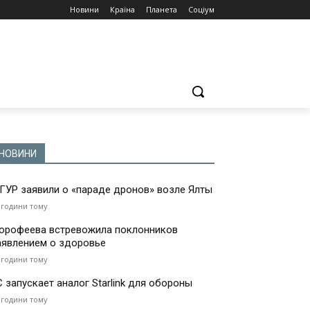
Новини
Країна
Планета
Соціум
НОВИНИ
 ГУР заявили о «параде дронов» возле Ялты
 години тому
орофеева встревожила поклонников
аявлением о здоровье
 години тому
С запускает аналог Starlink для обороны
 години тому