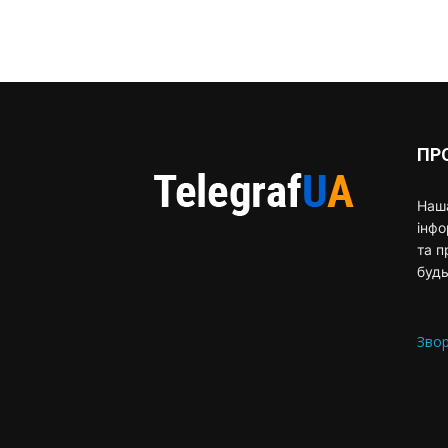
ПР
Наша
інф
та п
будь
Звор