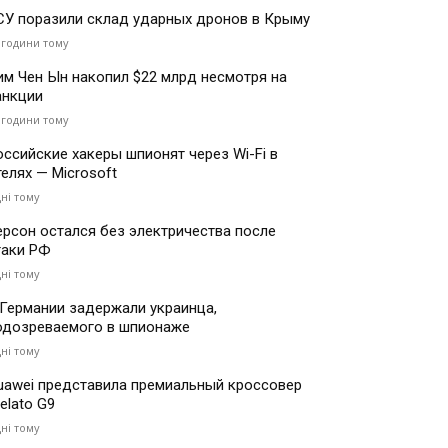
СУ поразили склад ударных дронов в Крыму
 години тому
им Чен Ын накопил $22 млрд несмотря на
анкции
 години тому
оссийские хакеры шпионят через Wi-Fi в
телях — Microsoft
дні тому
ерсон остался без электричества после
таки РФ
дні тому
 Германии задержали украинца,
одозреваемого в шпионаже
дні тому
uawei представила премиальный кроссовер
elato G9
дні тому