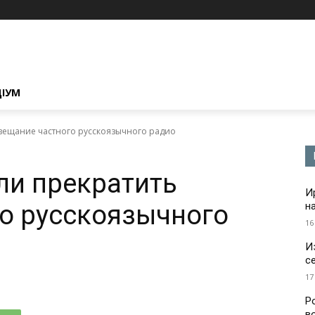
ЦІУМ
 вещание частного русскоязычного радио
ли прекратить
И
о русскоязычного
н
16
И
с
17
Р
в