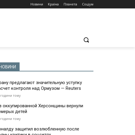
Новини
Країна
Планета
Соціум
НОВИНИ
рану предлагают значительную уступку
асчет контроля над Ормузом — Reuters
 години тому
з оккупированной Херсонщины вернули
емерых детей
 години тому
оналду защитил возлюбленную после
олны критики в соцсетях