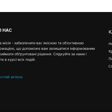
О НАС
К
 місія - забезпечити вас якісною та об'єктивною
Н
ормацією, що допоможе вам залишатися інформованим
К
риймати обґрунтовані рішення. Слідкуйте за нами і
П
те в курсі всіх подій.
С
отній зв'язок