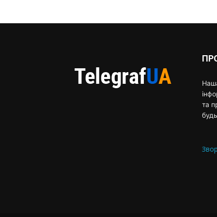
ПР
Наша
інф
та п
будь
Звор