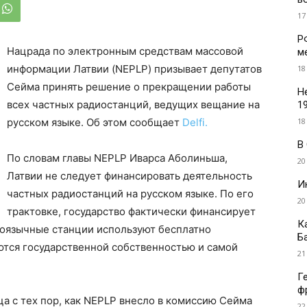
17
Р
Нацрада по электронным средствам массовой
м
информации Латвии (NEPLP) призывает депутатов
18
Сейма принять решение о прекращении работы
Н
всех частных радиостанций, ведущих вещание на
1
18
русском языке. Об этом сообщает
Delfi.
В
По словам главы NEPLP Иварса Аболиньша,
20
Латвии не следует финансировать деятельность
И
частных радиостанций на русском языке. По его
20
трактовке, государство фактически финансирует
К
коязычные станции используют бесплатно
Б
ются государственной собственностью и самой
21
Г
ф
а с тех пор, как NEPLP внесло в комиссию Сейма
22