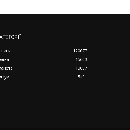
АТЕГОРІЇ
овини
120677
раїна
15603
ланета
13097
оціум
5401