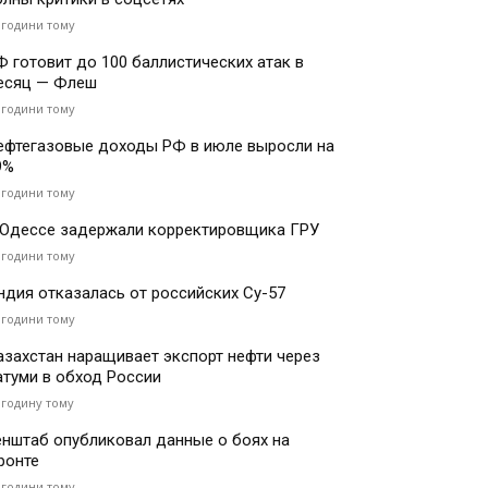
 години тому
Ф готовит до 100 баллистических атак в
есяц — Флеш
 години тому
ефтегазовые доходы РФ в июле выросли на
9%
 години тому
 Одессе задержали корректировщика ГРУ
 години тому
ндия отказалась от российских Су-57
 години тому
азахстан наращивает экспорт нефти через
атуми в обход России
 годину тому
енштаб опубликовал данные о боях на
ронте
 години тому