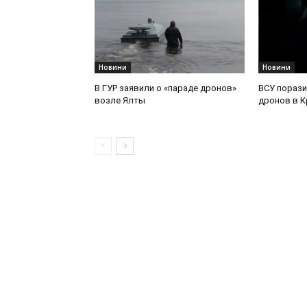
Новини
Новини
В ГУР заявили о «параде дронов»
ВСУ порази
возле Ялты
дронов в 