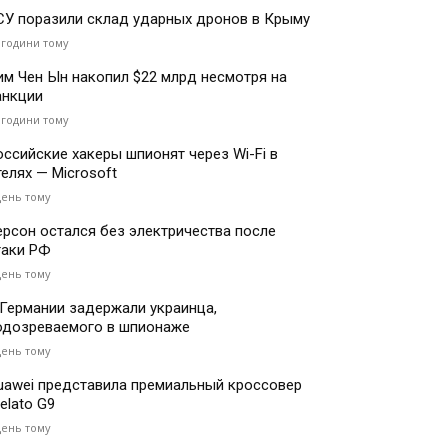
СУ поразили склад ударных дронов в Крыму
 години тому
им Чен Ын накопил $22 млрд несмотря на
анкции
 години тому
оссийские хакеры шпионят через Wi-Fi в
телях — Microsoft
день тому
ерсон остался без электричества после
таки РФ
день тому
 Германии задержали украинца,
одозреваемого в шпионаже
день тому
uawei представила премиальный кроссовер
elato G9
день тому