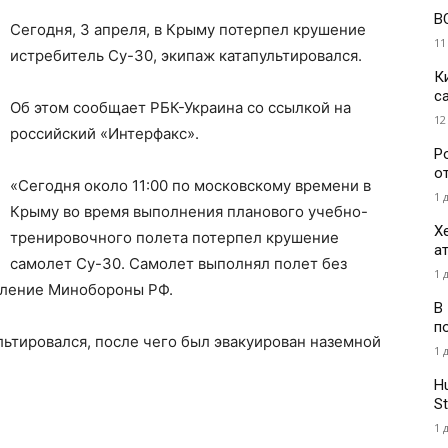
В
Сегодня, 3 апреля, в Крыму потерпел крушение
11
истребитель Су-30, экипаж катапультировался.
К
с
Об этом сообщает РБК-Украина со ссылкой на
12
российский «Интерфакс».
Р
о
«Сегодня около 11:00 по московскому времени в
1 
Крыму во время выполнения планового учебно-
Х
тренировочного полета потерпел крушение
а
самолет Су-30. Самолет выполнял полет без
1 
вление Минобороны РФ.
В
п
льтировался, после чего был эвакуирован наземной
1 
H
St
1 