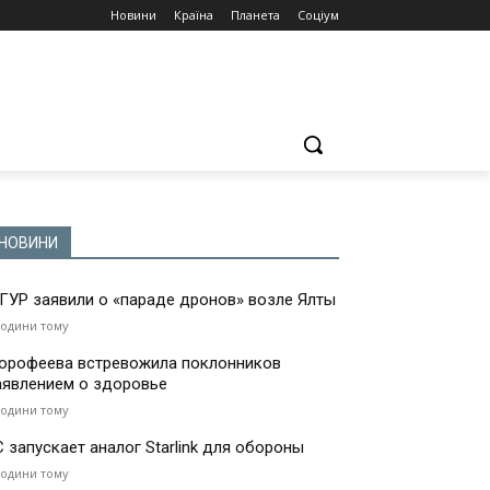
Новини
Країна
Планета
Соціум
НОВИНИ
 ГУР заявили о «параде дронов» возле Ялты
години тому
орофеева встревожила поклонников
аявлением о здоровье
години тому
С запускает аналог Starlink для обороны
години тому