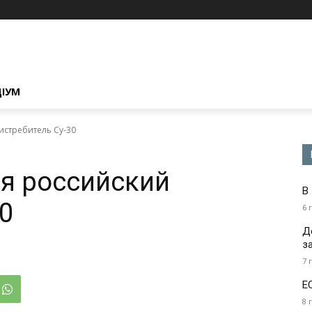
ЦІУМ
истребитель Су-30
я российский
В
0
6 
Д
з
7 
Е
8 