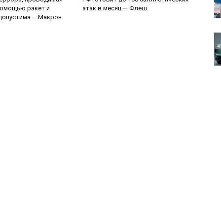
помощью ракет и
атак в месяц — Флеш
допустима – Макрон