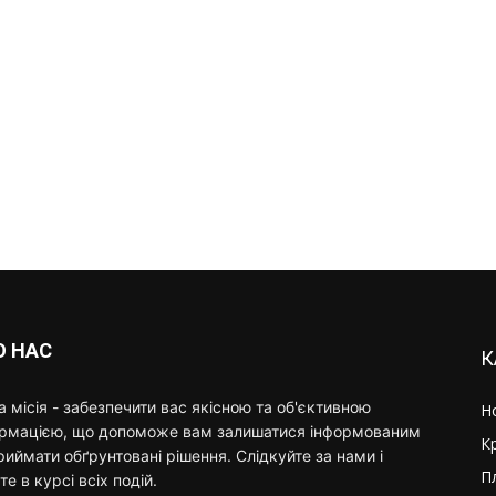
О НАС
К
 місія - забезпечити вас якісною та об'єктивною
Н
ормацією, що допоможе вам залишатися інформованим
К
риймати обґрунтовані рішення. Слідкуйте за нами і
П
те в курсі всіх подій.