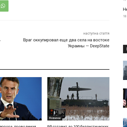
Н
18
наступна стаття
ь
Враг оккупировал еще два села на востоке
Украины — DeepState
Новини
еррора, проводимая
РФ готовит до 100 баллистических