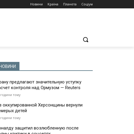
Новини
Країна
Планета
Соціум
НОВИНИ
рану предлагают значительную уступку
асчет контроля над Ормузом — Reuters
 години тому
з оккупированной Херсонщины вернули
емерых детей
 години тому
оналду защитил возлюбленную после
олны критики в соцсетях