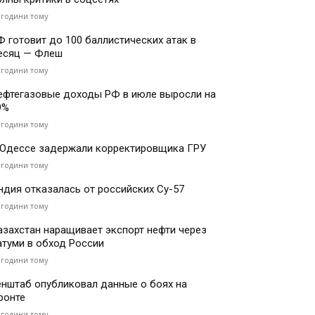
 години тому
Ф готовит до 100 баллистических атак в
есяц — Флеш
 години тому
ефтегазовые доходы РФ в июле выросли на
9%
 години тому
 Одессе задержали корректировщика ГРУ
 години тому
ндия отказалась от российских Су-57
 години тому
азахстан наращивает экспорт нефти через
атуми в обход России
 години тому
енштаб опубликовал данные о боях на
ронте
 години тому