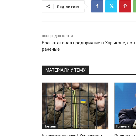
Поділитися
попередня стаття
Враг атаковал предприятие в Харькове, ест
раненые
МАТЕРІАЛИ У ТЕМУ
Новини
Планета
Из оккупированной Херсонщины
Политика т