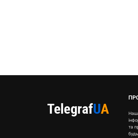
ПР
Наша
інф
та п
будь