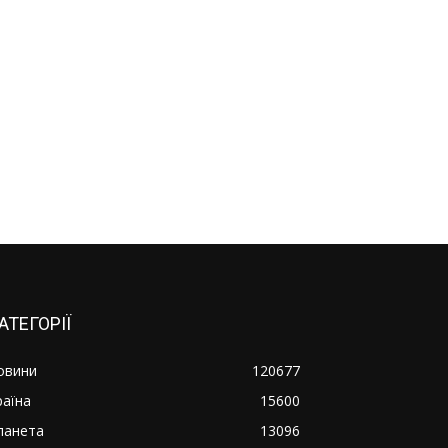
АТЕГОРІЇ
овини
120677
раїна
15600
ланета
13096