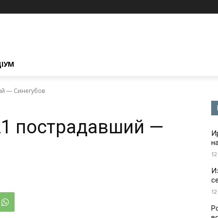
ЦІУМ
ий — Синегубов
21 пострадавший —
И
н
12
И
с
12
Р
в