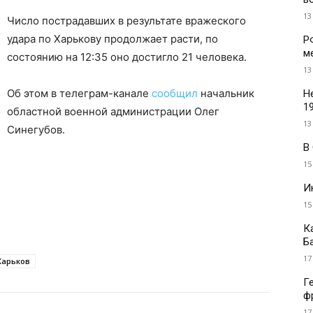
13
Число пострадавших в результате вражеского
удара по Харькову продолжает расти, по
Р
м
состоянию на 12:35 оно достигло 21 человека.
13
Об этом в телеграм-канале
сообщил
начальник
Н
1
областной военной администрации Олег
13
Синегубов.
В
15
И
15
К
Б
17
Харьков
Г
ф
17