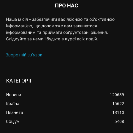
ПРО НАС
Наша місія - забезпечити вас якісною та об'єктивною
інформацією, що допоможе вам залишатися
інформованим та приймати обґрунтовані рішення.
Слідкуйте за нами і будьте в курсі всіх подій.
Зворотній зв'язок
КАТЕГОРІЇ
Новини
120689
Країна
15622
Планета
13110
Соціум
5408