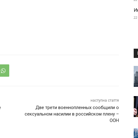
И
22
наступна стаття
е
Две трети военнопленных сообщили о
сексуальном насилии в российском плену –
ООН