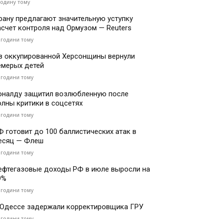
годину тому
рану предлагают значительную уступку
асчет контроля над Ормузом — Reuters
 години тому
з оккупированной Херсонщины вернули
емерых детей
 години тому
оналду защитил возлюбленную после
олны критики в соцсетях
 години тому
Ф готовит до 100 баллистических атак в
есяц — Флеш
 години тому
ефтегазовые доходы РФ в июле выросли на
9%
 години тому
 Одессе задержали корректировщика ГРУ
 години тому