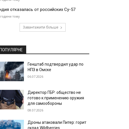
ндия отказалась от российских Су-57
 години тому
Завантажити більше
ПОПУЛЯРНЕ
Генштаб подтвердил удар по
НПЗ в Омске
06.07.2026
Директор ГБР: общество не
готово к применению оружия
для самообороны
08.07.2026
Дроны атаковали Питер: горит
склад Wildberries