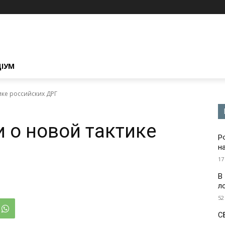
ЦІУМ
ике российских ДРГ
 о новой тактике
Р
н
17
В
л
52
С