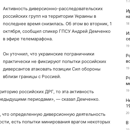
1 
Активность диверсионно-расследовательских
И
российских групп на территории Украины в
н
последнее время снизилась. Об этом во вторник, 1
18
октября, сообщил спикер ГПСУ Андрей Демченко
И
в эфире телемарафона.
с
19
Он уточнил, что украинские пограничники
Р
в
практически не фиксируют попытки российских
19
диверсантов атаковать позиции Сил обороны
вблизи границы с Россией.
Р
м
19
риторию российских ДРГ, то эта активность
предыдущими периодами», — сказал Демченко.
Н
1
20
, что определенную диверсионную деятельность
ости, есть попытки минирования врагом некоторых
В
22