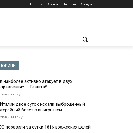
Новини
Країна
Планета
Соціум
НОВИНИ
Ф наиболее активно атакует в двух
аправлениях — Генштаб
 хвилин тому
 Италии двое суток искали выброшенный
отерейный билет с выигрышем
 хвилини тому
БС поразили за сутки 1816 вражеских целей