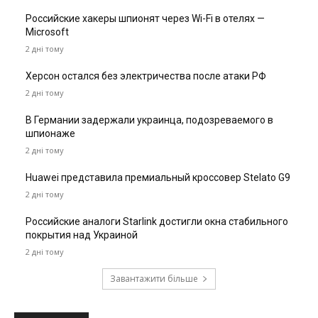
Российские хакеры шпионят через Wi-Fi в отелях —
Microsoft
2 дні тому
Херсон остался без электричества после атаки РФ
2 дні тому
В Германии задержали украинца, подозреваемого в
шпионаже
2 дні тому
Huawei представила премиальный кроссовер Stelato G9
2 дні тому
Российские аналоги Starlink достигли окна стабильного
покрытия над Украиной
2 дні тому
Завантажити більше