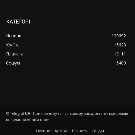
КАТЕГОРІЇ
Новини
120692
Країна
15623
Планета
13111
Соціум
5409
© Telegraf
UA
- При повному та частковому використанні матеріалів
посилання обов'язкове.
Новини
Країна
Планета
Соціум