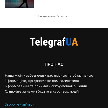
Завантажити більше
ПРО НАС
Наша місія - забезпечити вас якісною та об'єктивною
інформацією, що допоможе вам залишатися
інформованим та приймати обґрунтовані рішення.
Слідкуйте за нами і будьте в курсі всіх подій.
Зворотній зв'язок