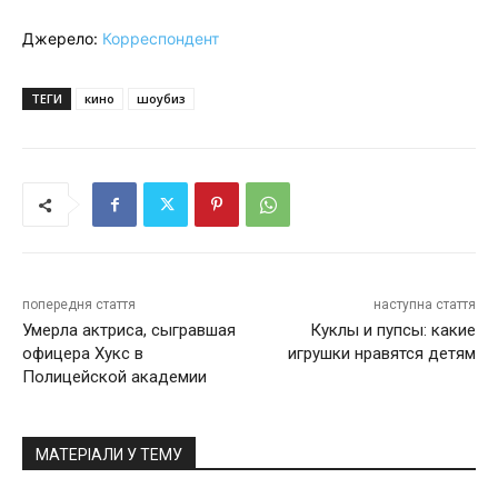
Джерело:
Корреспондент
ТЕГИ
кино
шоубиз
попередня стаття
наступна стаття
Умерла актриса, сыгравшая
Куклы и пупсы: какие
офицера Хукс в
игрушки нравятся детям
Полицейской академии
МАТЕРІАЛИ У ТЕМУ