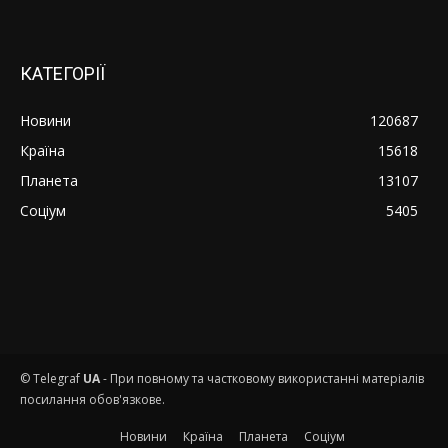
КАТЕГОРІЇ
Новини
120687
Країна
15618
Планета
13107
Соціум
5405
© Telegraf
UA
- При повному та частковому використанні матеріалів
посилання обов'язкове.
Новини
Країна
Планета
Соціум