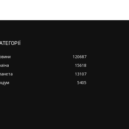
АТЕГОРІЇ
овини
120687
раїна
15618
ланета
13107
оціум
5405