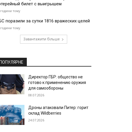
отерейный билет с выигрышем
 години тому
БС поразили за сутки 1816 вражеских целей
 години тому
Завантажити більше
ПОПУЛЯРНЕ
Директор ГБР: общество не
готово к применению оружия
для самообороны
08.07.2026
Дроны атаковали Питер: горит
склад Wildberries
24.07.2026