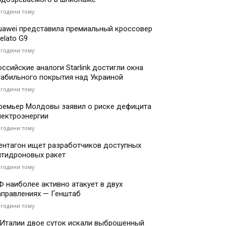
 години тому
uawei представила премиальный кроссовер
elato G9
 години тому
оссийские аналоги Starlink достигли окна
табильного покрытия над Украиной
 години тому
ремьер Молдовы заявил о риске дефицита
лектроэнергии
 години тому
ентагон ищет разработчиков доступных
нтидроновых ракет
 години тому
Ф наиболее активно атакует в двух
аправлениях — Генштаб
 години тому
 Италии двое суток искали выброшенный