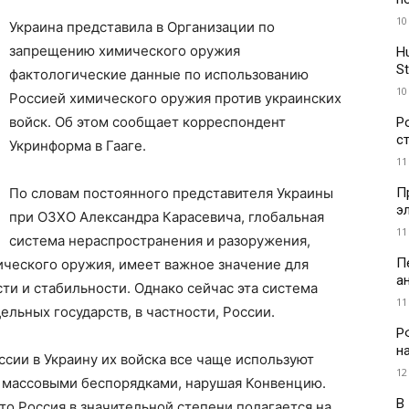
10
Украина представила в Организации по
запрещению химического оружия
H
St
фактологические данные по использованию
10
Россией химического оружия против украинских
войск. Об этом сообщает корреспондент
Р
с
Укринформа в Гааге.
11
П
По словам постоянного представителя Украины
э
при ОЗХО Александра Карасевича, глобальная
11
система нераспространения и разоружения,
П
ческого оружия, имеет важное значение для
а
и и стабильности. Однако сейчас эта система
11
ельных государств, в частности, России.
Р
н
сии в Украину их войска все чаще используют
12
с массовыми беспорядками, нарушая Конвенцию.
В
то Россия в значительной степени полагается на