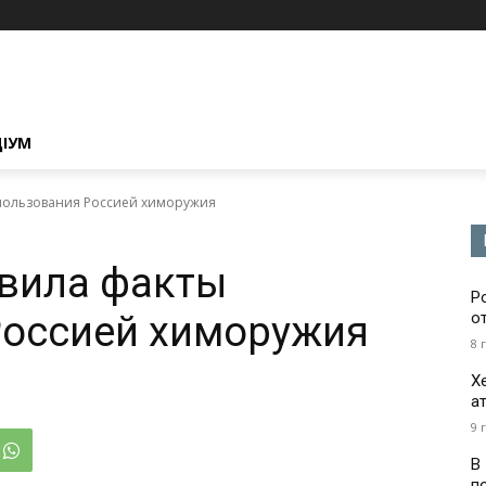
ЦІУМ
спользования Россией химоружия
авила факты
Р
Россией химоружия
о
8 
Х
а
9 
В
п