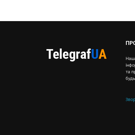
ПР
Наша
інф
та п
будь
Звор