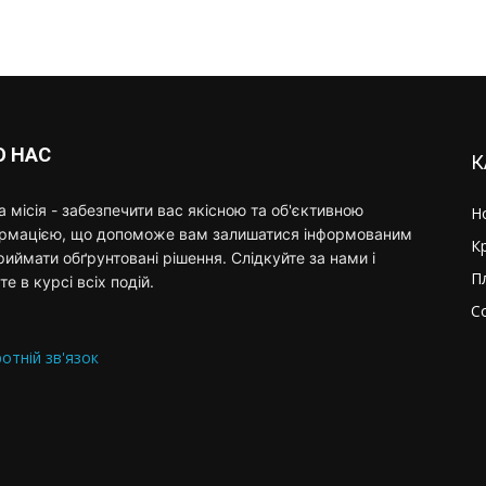
О НАС
К
 місія - забезпечити вас якісною та об'єктивною
Н
ормацією, що допоможе вам залишатися інформованим
К
риймати обґрунтовані рішення. Слідкуйте за нами і
П
те в курсі всіх подій.
С
отній зв'язок