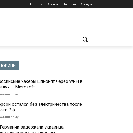
Новини
Країна
Планета
Соціум
НОВИНИ
оссийские хакеры шпионят через Wi-Fi в
телях — Microsoft
години тому
ерсон остался без электричества после
таки РФ
години тому
 Германии задержали украинца,
одозреваемого в шпионаже