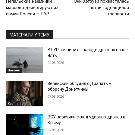
Непальские наемники
Энн Хэтэуэй похвасталась
массово дезертируют из
пятой годовщиной
армии России — ГУР
трезвости
МАТЕРІАЛИ У ТЕМУ
В ГУР заявили о «параде дронов» возле
Ялты
07.08.2026
Новини
Зеленский обсудил с Драпатым
оборону Донетчины
07.08.2026
Країна
ВСУ поразили склад ударных дронов в
Крыму
07.08.2026