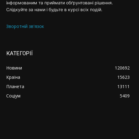
інформованим та приймати обґрунтовані рішення.
Слідкуйте за нами і будьте в курсі всіх подій.
Зворотній зв'язок
КАТЕГОРІЇ
Новини
120692
Країна
15623
Планета
13111
Соціум
5409