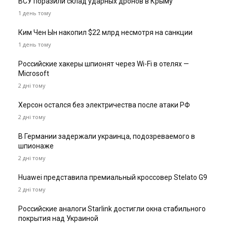
ВСУ поразили склад ударных дронов в Крыму
1 день тому
Ким Чен Ын накопил $22 млрд несмотря на санкции
1 день тому
Российские хакеры шпионят через Wi-Fi в отелях —
Microsoft
2 дні тому
Херсон остался без электричества после атаки РФ
2 дні тому
В Германии задержали украинца, подозреваемого в
шпионаже
2 дні тому
Huawei представила премиальный кроссовер Stelato G9
2 дні тому
Российские аналоги Starlink достигли окна стабильного
покрытия над Украиной