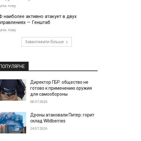
день тому
Ф наиболее активно атакует в двух
аправлениях — Генштаб
день тому
Завантажити більше
ПОПУЛЯРНЕ
Директор ГБР: общество не
готово к применению оружия
для самообороны
08.07.2026
Дроны атаковали Питер: горит
склад Wildberries
24.07.2026