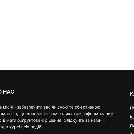
О НАС
К
 місія - забезпечити вас якісною та об'єктивною
Н
ормацією, що допоможе вам залишатися інформованим
К
риймати обґрунтовані рішення. Слідкуйте за нами і
П
те в курсі всіх подій.