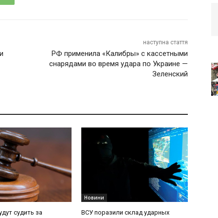
наступна стаття
и
РФ применила «Калибры» с кассетными
снарядами во время удара по Украине —
Зеленский
Новини
удут судить за
ВСУ поразили склад ударных