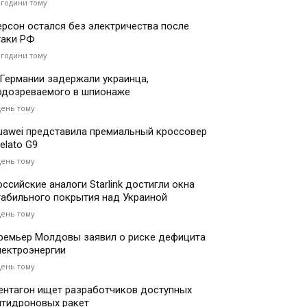
 години тому
ерсон остался без электричества после
таки РФ
 години тому
 Германии задержали украинца,
одозреваемого в шпионаже
день тому
uawei представила премиальный кроссовер
elato G9
день тому
оссийские аналоги Starlink достигли окна
табильного покрытия над Украиной
день тому
ремьер Молдовы заявил о риске дефицита
лектроэнергии
день тому
ентагон ищет разработчиков доступных
нтидроновых ракет