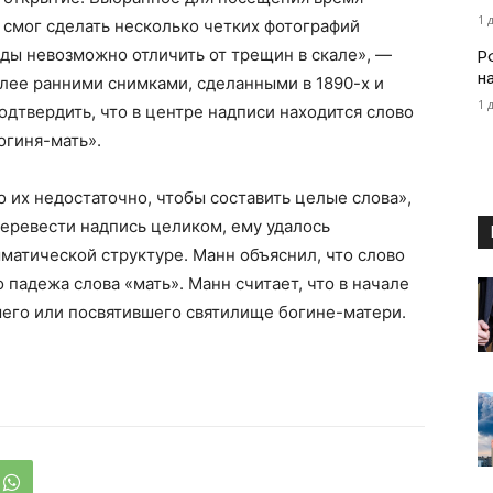
1 
 смог сделать несколько четких фотографий
ды невозможно отличить от трещин в скале», —
Р
н
более ранними снимками, сделанными в 1890-х и
1 
подтвердить, что в центре надписи находится слово
огиня-мать».
о их недостаточно, чтобы составить целые слова»,
перевести надпись целиком, ему удалось
матической структуре. Манн объяснил, что слово
падежа слова «мать». Манн считает, что в начале
шего или посвятившего святилище богине-матери.