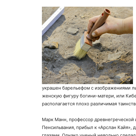
украшен барельефом с изображениями ль
женскую фигуру богини-матери, или Киб
располагается плохо различимая таинств
Марк Манн, профессор древнегреческой и
Пенсильвания, прибыл к «Арслан Кайя», 
глазами. Однако ученый невольно сдела