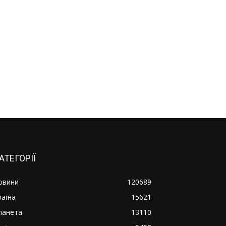
АТЕГОРІЇ
овини
120689
раїна
15621
ланета
13110