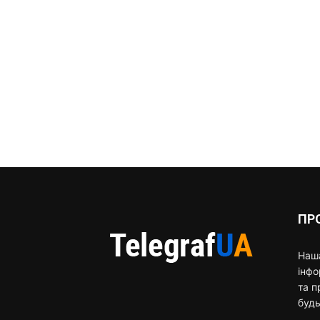
ПР
Наша
інф
та п
будь