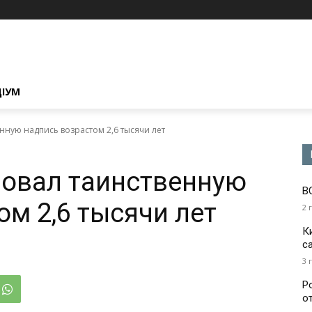
ЦІУМ
ную надпись возрастом 2,6 тысячи лет
овал таинственную
В
ом 2,6 тысячи лет
2 
К
с
3 
Р
о