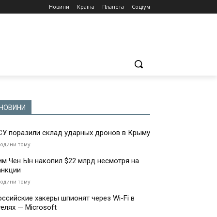
Новини
Країна
Планета
Соціум
НОВИНИ
СУ поразили склад ударных дронов в Крыму
години тому
им Чен Ын накопил $22 млрд несмотря на
анкции
години тому
оссийские хакеры шпионят через Wi-Fi в
телях — Microsoft