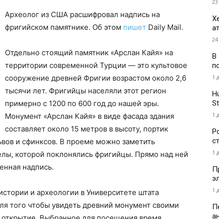
23
Археолог из США расшифровал надпись на
Х
фригийском памятнике. Об этом
пишет
Daily Mail.
а
24
Отдельно стоящий памятник «Арслан Кайя» на
В
территории современной Турции — это культовое
п
1 
сооружение древней Фригии возрастом около 2,6
тысячи лет. Фригийцы населяли этот регион
H
St
примерно с 1200 по 600 год до нашей эры.
1 
Монумент «Арслан Кайя» в виде фасада здания
составляет около 15 метров в высоту, портик
Р
с
вов и сфинксов. В проеме можно заметить
1 
елы, которой поклонялись фригийцы. Прямо над ней
енная надпись.
П
э
1 
стории и археологии в Университете штата
для того чтобы увидеть древний монумент своими
П
а
л открытие. Выбранное для посещения время