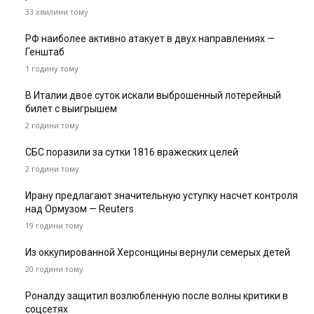
33 хвилини тому
РФ наиболее активно атакует в двух направлениях —
Генштаб
1 годину тому
В Италии двое суток искали выброшенный лотерейный
билет с выигрышем
2 години тому
СБС поразили за сутки 1816 вражеских целей
2 години тому
Ирану предлагают значительную уступку насчет контроля
над Ормузом — Reuters
19 години тому
Из оккупированной Херсонщины вернули семерых детей
20 години тому
Роналду защитил возлюбленную после волны критики в
соцсетях