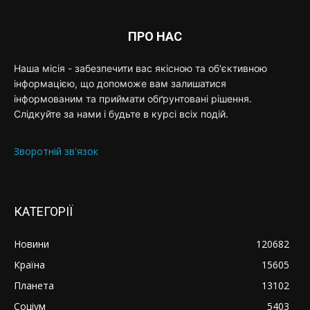
ПРО НАС
Наша місія - забезпечити вас якісною та об'єктивною
інформацією, що допоможе вам залишатися
інформованим та приймати обґрунтовані рішення.
Слідкуйте за нами і будьте в курсі всіх подій.
Зворотній зв'язок
КАТЕГОРІЇ
Новини
120682
Країна
15605
Планета
13102
Соціум
5403