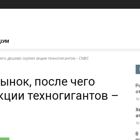
ЦІУМ
его дешево скупил акции техногигантов – CNBC
ынок, после чего
Р
кции техногигантов –
о
10
Х
а
10
В
п