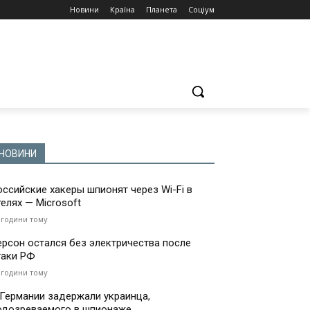
Новини
Країна
Планета
Соціум
НОВИНИ
оссийские хакеры шпионят через Wi-Fi в
телях — Microsoft
 години тому
ерсон остался без электричества после
таки РФ
 години тому
 Германии задержали украинца,
одозреваемого в шпионаже