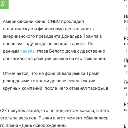
11
H
Американский канал CNBC проследил
St
политическую и финансовую деятельность
12
американского президента Дональда Трампа в
Р
прошлом году, когда он вводил тарифы. По
с
12
данным
канала
, глава Белого дома существенно
обогатился на реакции рынков на его заявления.
П
э
12
Отмечается, что на фоне обвала рынка Трамп
рекордными темпами дешево скупал акции
П
а
крупных компаний, после чего отменял тарифы, в
13
Р
н
327 покупок акций, что по подсчетам канала, в пять
14
тель за весь год. Рынки в этот момент обвалились
го плана «День освобождения».
В