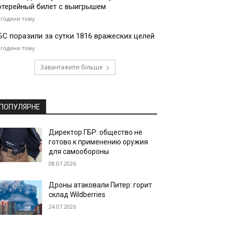
отерейный билет с выигрышем
 години тому
БС поразили за сутки 1816 вражеских целей
 години тому
Завантажити більше
ПОПУЛЯРНЕ
Директор ГБР: общество не
готово к применению оружия
для самообороны
08.07.2026
Дроны атаковали Питер: горит
склад Wildberries
24.07.2026