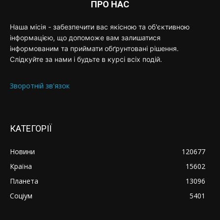
ПРО НАС
Наша місія - забезпечити вас якісною та об'єктивною
інформацією, що допоможе вам залишатися
інформованим та приймати обґрунтовані рішення.
Слідкуйте за нами і будьте в курсі всіх подій.
Зворотній зв'язок
КАТЕГОРІЇ
Новини
120677
Країна
15602
Планета
13096
Соціум
5401