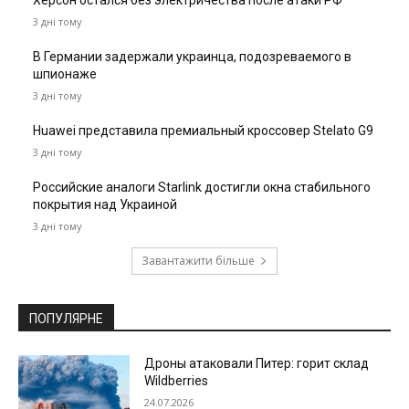
Херсон остался без электричества после атаки РФ
3 дні тому
В Германии задержали украинца, подозреваемого в
шпионаже
3 дні тому
Huawei представила премиальный кроссовер Stelato G9
3 дні тому
Российские аналоги Starlink достигли окна стабильного
покрытия над Украиной
3 дні тому
Завантажити більше
ПОПУЛЯРНЕ
Дроны атаковали Питер: горит склад
Wildberries
24.07.2026