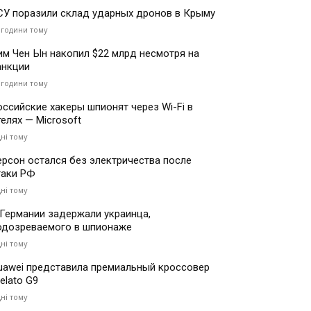
СУ поразили склад ударных дронов в Крыму
 години тому
им Чен Ын накопил $22 млрд несмотря на
анкции
 години тому
оссийские хакеры шпионят через Wi-Fi в
телях — Microsoft
дні тому
ерсон остался без электричества после
таки РФ
дні тому
 Германии задержали украинца,
одозреваемого в шпионаже
дні тому
uawei представила премиальный кроссовер
elato G9
дні тому