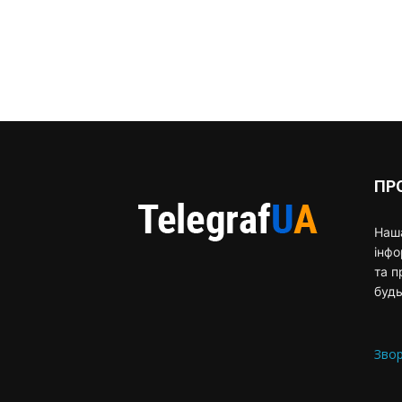
ПР
Наша
інф
та п
будь
Звор