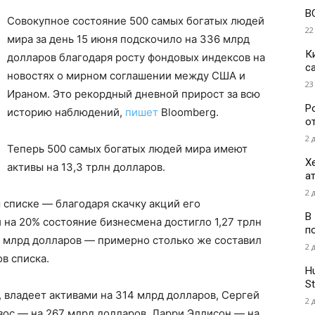
В
Совокупное состояние 500 самых богатых людей
22
мира за день 15 июня подскочило на 336 млрд
К
долларов благодаря росту фондовых индексов на
с
новостях о мирном соглашении между США и
23
Ираном. Это рекордный дневной прирост за всю
Р
историю наблюдений,
пишет
Bloomberg.
о
2 
Теперь 500 самых богатых людей мира имеют
Х
активы на 13,3 трлн долларов.
а
2 
 списке — благодаря скачку акций его
В
на 20% состояние бизнесмена достигло 1,27 трлн
п
64 млрд долларов — примерно столько же составил
2 
в списка.
H
St
 владеет активами на 314 млрд долларов, Сергей
2 
зос — на 267 млрд долларов, Ларри Эллисон — на