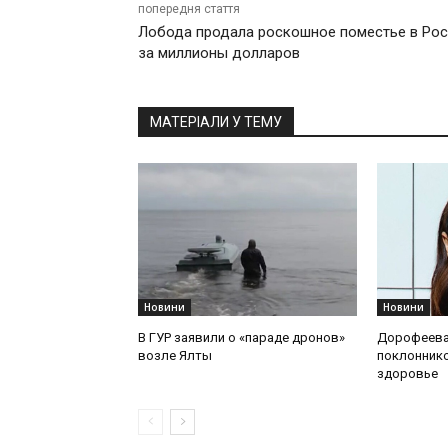
попередня стаття
Лобода продала роскошное поместье в Ро
за миллионы долларов
МАТЕРІАЛИ У ТЕМУ
Новини
Новини
В ГУР заявили о «параде дронов»
Дорофеева
возле Ялты
поклоннико
здоровье