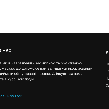
О НАС
К
 місія - забезпечити вас якісною та об'єктивною
Н
ормацією, що допоможе вам залишатися інформованим
К
риймати обґрунтовані рішення. Слідкуйте за нами і
П
те в курсі всіх подій.
С
отній зв'язок