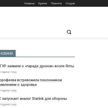
Новини
Країна
Планета
Соціум
НОВИНИ
 ГУР заявили о «параде дронов» возле Ялты
 години тому
орофеева встревожила поклонников
аявлением о здоровье
 години тому
С запускает аналог Starlink для обороны
 години тому