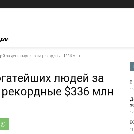
ЦІУМ
ей за день выросло на рекордные $336 млн
огатейших людей за
В
 рекордные $336 млн
16
Д
з
17
Е
18