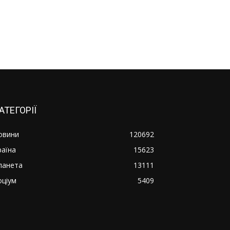
АТЕГОРІЇ
овини
120692
раїна
15623
ланета
13111
оціум
5409