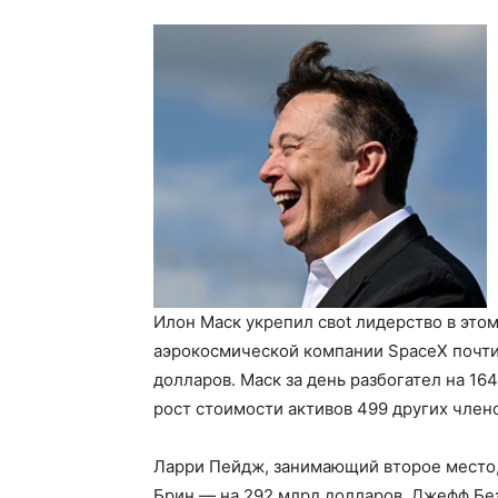
Илон Маск укрепил своt лидерство в этом
аэрокосмической компании SpaceX почти 
долларов. Маск за день разбогател на 1
рост стоимости активов 499 других члено
Ларри Пейдж, занимающий второе место,
Брин — на 292 млрд долларов, Джефф Бе