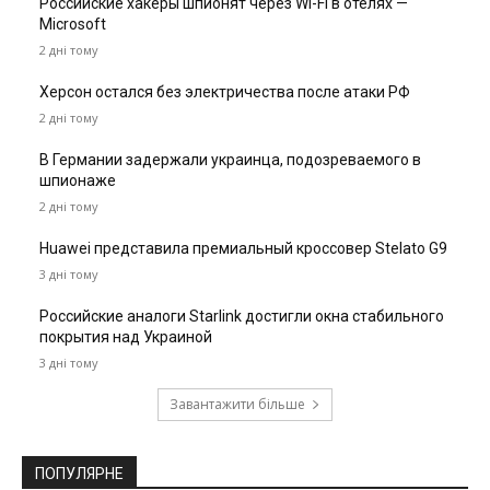
Российские хакеры шпионят через Wi-Fi в отелях —
Microsoft
2 дні тому
Херсон остался без электричества после атаки РФ
2 дні тому
В Германии задержали украинца, подозреваемого в
шпионаже
2 дні тому
Huawei представила премиальный кроссовер Stelato G9
3 дні тому
Российские аналоги Starlink достигли окна стабильного
покрытия над Украиной
3 дні тому
Завантажити більше
ПОПУЛЯРНЕ