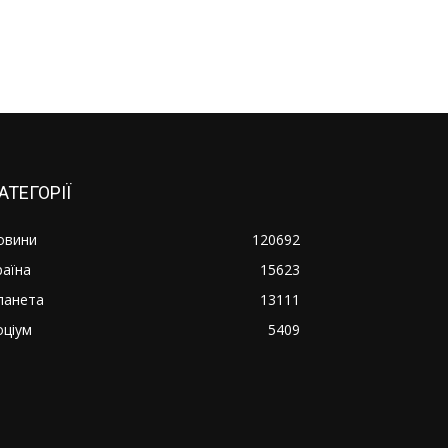
АТЕГОРІЇ
овини
120692
раїна
15623
ланета
13111
оціум
5409