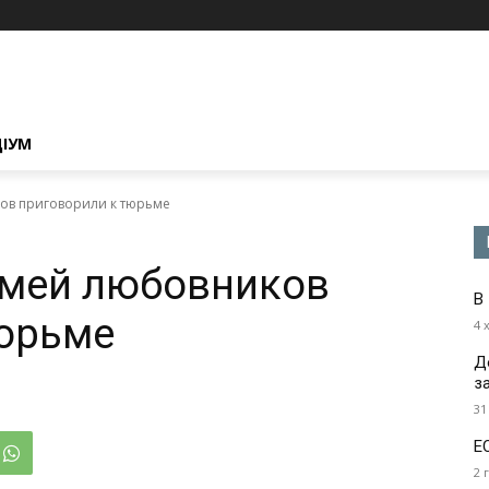
ЦІУМ
ов приговорили к тюрьме
емей любовников
В
тюрьме
4 
Д
з
31
Е
2 