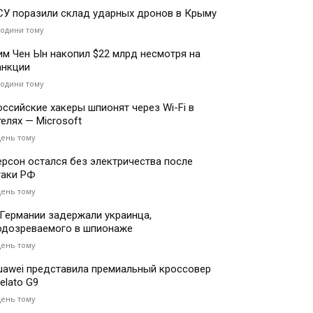
СУ поразили склад ударных дронов в Крыму
години тому
им Чен Ын накопил $22 млрд несмотря на
анкции
години тому
оссийские хакеры шпионят через Wi-Fi в
телях — Microsoft
день тому
ерсон остался без электричества после
таки РФ
день тому
 Германии задержали украинца,
одозреваемого в шпионаже
день тому
uawei представила премиальный кроссовер
elato G9
день тому