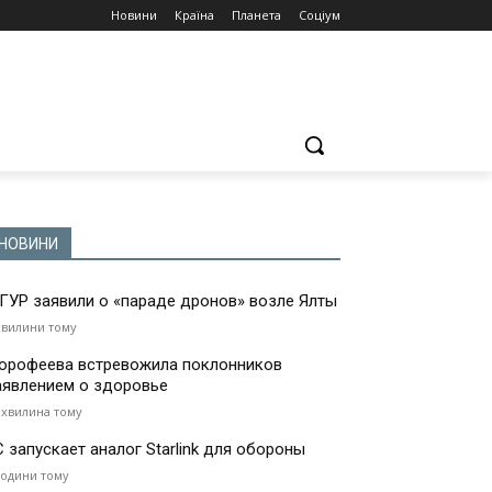
Новини
Країна
Планета
Соціум
НОВИНИ
 ГУР заявили о «параде дронов» возле Ялты
хвилини тому
орофеева встревожила поклонников
аявлением о здоровье
 хвилина тому
С запускает аналог Starlink для обороны
години тому