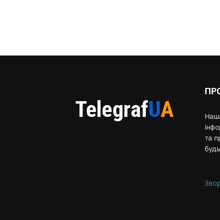
ПР
Наша
інф
та п
будь
Звор