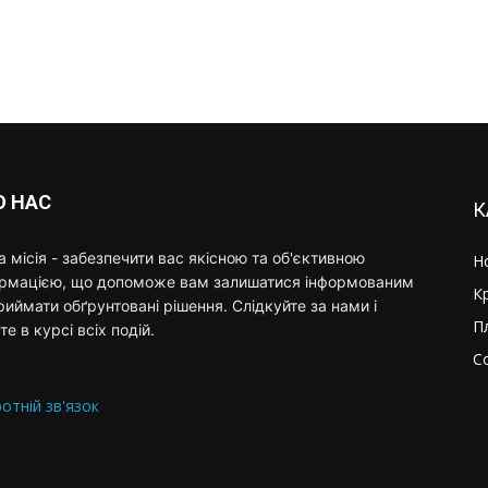
О НАС
К
 місія - забезпечити вас якісною та об'єктивною
Н
ормацією, що допоможе вам залишатися інформованим
К
риймати обґрунтовані рішення. Слідкуйте за нами і
П
те в курсі всіх подій.
С
отній зв'язок