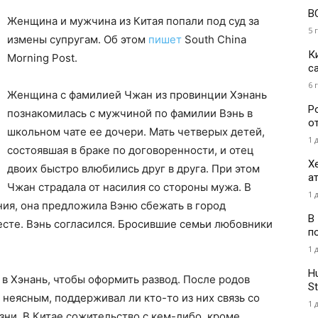
В
Женщина и мужчина из Китая попали под суд за
5 
измены супругам. Об этом
пишет
South China
К
Morning Post.
с
6 
Женщина с фамилией Чжан из провинции Хэнань
Р
познакомилась с мужчиной по фамилии Вэнь в
о
школьном чате ее дочери. Мать четверых детей,
1 
состоявшая в браке по договоренности, и отец
Х
двоих быстро влюбились друг в друга. При этом
а
Чжан страдала от насилия со стороны мужа. В
1 
ния, она предложила Вэню сбежать в город
В
есте. Вэнь согласился. Бросившие семьи любовники
п
1 
H
 в Хэнань, чтобы оформить развод. После родов
St
 неясным, поддерживал ли кто-то из них связь со
1 
ни. В Китае сожительство с кем-либо, кроме