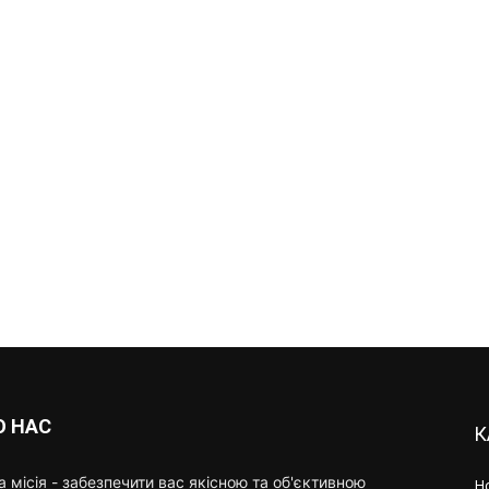
О НАС
К
 місія - забезпечити вас якісною та об'єктивною
Н