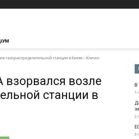
ЦІУМ
ле газораспределительной станции в Киеве – Кличко
 взорвался возле
В
ельной станции в
1 
Д
з
2 
Е
3 