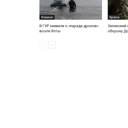
Новини
Країна
В ГУР заявили о «параде дронов»
Зеленский 
возле Ялты
оборону Д