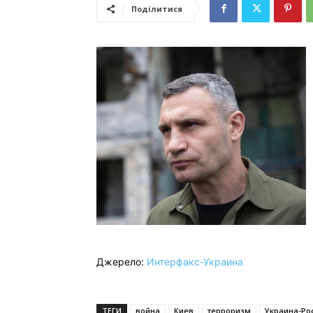
Поділитися
Джерело:
Интерфакс-Украина
ТЕГИ
война
Киев
терроризм
Украина-Ро