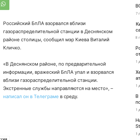
В
7 
Российский БпЛА взорвался вблизи
К
с
газораспределительной станции в Деснянском
8 
районе столицы, сообщил мэр Киева Виталий
Кличко.
Р
о
1 
«В Деснянском районе, по предварительной
информации, вражеский БпЛА упал и взорвался
Х
а
вблизи газораспределительной станции.
1 
Экстренные службы направляются на место», –
В
написал он в Телеграме
в среду.
п
1 
H
St
1 
ссия