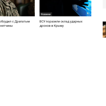
Новини
обсудил с Драпатым
ВСУ поразили склад ударных
онетчины
дронов в Крыму