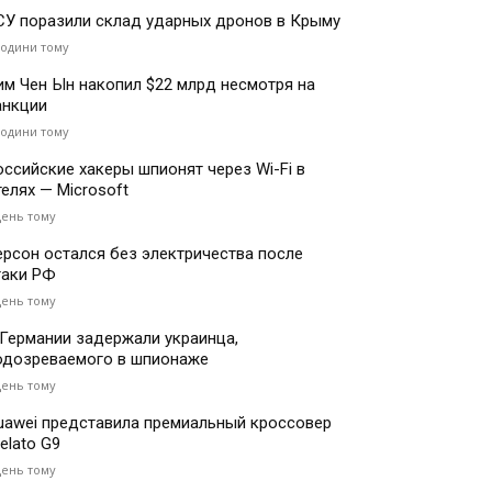
СУ поразили склад ударных дронов в Крыму
години тому
им Чен Ын накопил $22 млрд несмотря на
анкции
години тому
оссийские хакеры шпионят через Wi-Fi в
телях — Microsoft
день тому
ерсон остался без электричества после
таки РФ
день тому
 Германии задержали украинца,
одозреваемого в шпионаже
день тому
uawei представила премиальный кроссовер
elato G9
день тому