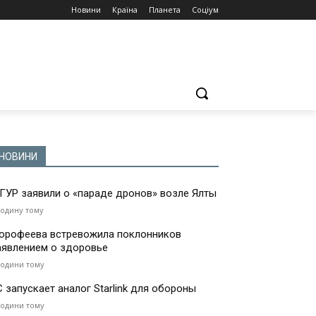
Новини
Країна
Планета
Соціум
НОВИНИ
 ГУР заявили о «параде дронов» возле Ялты
годину тому
орофеева встревожила поклонников
аявлением о здоровье
години тому
С запускает аналог Starlink для обороны
години тому