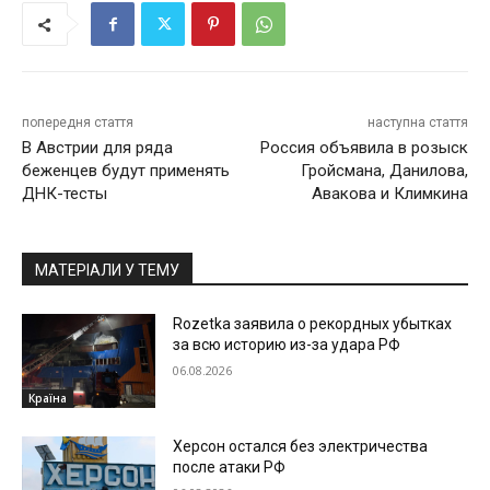
попередня стаття
наступна стаття
В Австрии для ряда
Россия объявила в розыск
беженцев будут применять
Гройсмана, Данилова,
ДНК-тесты
Авакова и Климкина
МАТЕРІАЛИ У ТЕМУ
Rozetka заявила о рекордных убытках
за всю историю из-за удара РФ
06.08.2026
Країна
Херсон остался без электричества
после атаки РФ