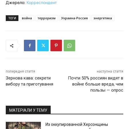
Джерело:
Корреспондент
ТЕГИ
война
терроризм
Украина-Россия
энергетика
попередня стаття
наступна стаття
Зернова кава: секрети
Почти 50% россиян видят в
вибору та приготування
войне больше вреда, чем
пользы — опрос
МАТЕРІАЛИ У ТЕМУ
Из оккупированной Херсонщины