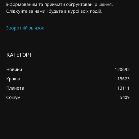
інформованим та приймати обґрунтовані рішення.
Слідкуйте за нами і будьте в курсі всіх подій.
Зворотній зв'язок
КАТЕГОРІЇ
Новини
120692
Країна
15623
Планета
13111
Соціум
5409