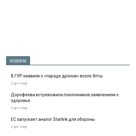
НОВИНИ
В ГУР заявили о «параде дронов» возле Ялты
2 дні тому
Дорофеева встревожила поклонников заявлением о
здоровье
2 дні тому
ЕС запускает аналог Starlink для обороны
2 дні тому