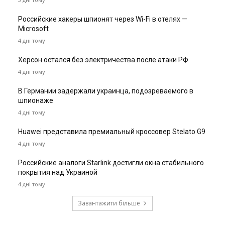
Российские хакеры шпионят через Wi-Fi в отелях —
Microsoft
4 дні тому
Херсон остался без электричества после атаки РФ
4 дні тому
В Германии задержали украинца, подозреваемого в
шпионаже
4 дні тому
Huawei представила премиальный кроссовер Stelato G9
4 дні тому
Российские аналоги Starlink достигли окна стабильного
покрытия над Украиной
4 дні тому
Завантажити більше