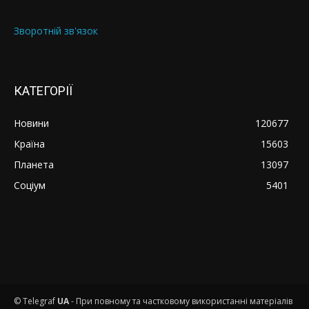
Зворотній зв'язок
КАТЕГОРІЇ
Новини
120677
Країна
15603
Планета
13097
Соціум
5401
© Telegraf
UA
- При повному та частковому використанні матеріалів