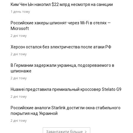
Ким Чен Ын накопил $22 млрд несмотря на санкции
1 день тому
Российские хакеры шпионят через Wi-Fi в отелях —
Microsoft
2 дні тому
Херсон остался без электричества после атаки РФ
2 дні тому
В Германии задержали украинца, подозреваемого в
шпионаже
2 дні тому
Huawei представила премиальный кроссовер Stelato G9
2 дні тому
Российские аналоги Starlink достигли окна стабильного
покрытия над Украиной
2 дні тому
Завантажити більше