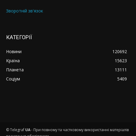
Зворотній зв'язок
КАТЕГОРІЇ
Новини
120692
Країна
15623
Планета
13111
Соціум
5409
© Telegraf
UA
- При повному та частковому використанні матеріалів